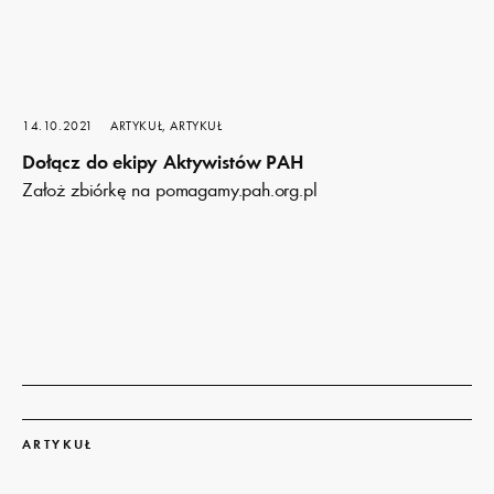
14.10.2021
ARTYKUŁ, ARTYKUŁ
Dołącz do ekipy Aktywistów PAH
Założ zbiórkę na pomagamy.pah.org.pl
Dowiedz
się
ARTYKUŁ
więcej