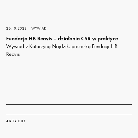
26.10.2023
WYWIAD
Fundacja HB Reavis – działania CSR w praktyce
Wywiad z Katarzyną Najdzik, prezeską Fundacji HB
Reavis
Dowiedz
się
ARTYKUŁ
więcej