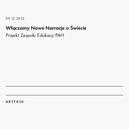
09.12.2022
Włączamy Nowe Narracje o Świecie
Projekt Zespołu Edukacji PAH
Dowiedz
się
ARTYKUŁ
więcej