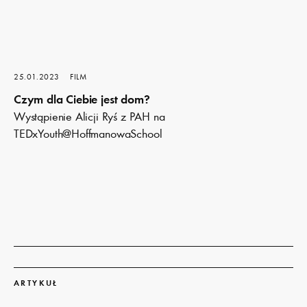
25.01.2023
FILM
Czym dla Ciebie jest dom?
Wystąpienie Alicji Ryś z PAH na
TEDxYouth@HoffmanowaSchool
Dowiedz
się
ARTYKUŁ
więcej