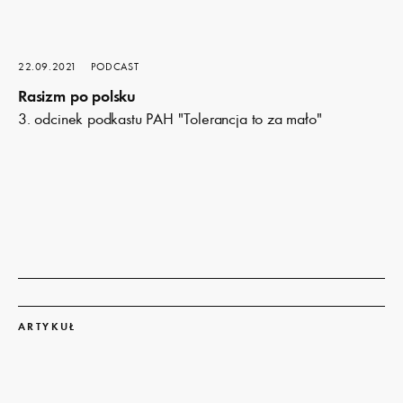
22.09.2021
PODCAST
Rasizm po polsku
3. odcinek podkastu PAH "Tolerancja to za mało"
Dowiedz
się
ARTYKUŁ
więcej