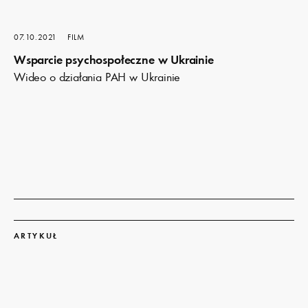
07.10.2021
FILM
Wsparcie psychospołeczne w Ukrainie
Wideo o działania PAH w Ukrainie
Dowiedz
się
ARTYKUŁ
więcej