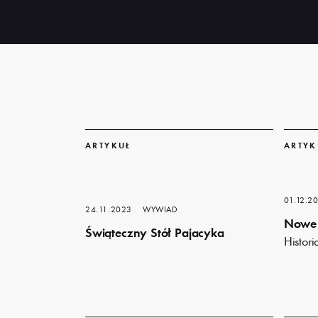
Dowiedz
Dowiedz
się
się
ARTYKUŁ
ARTYK
więcej
więcej
01.12.2
24.11.2023
WYWIAD
Nowe 
Świąteczny Stół Pajacyka
Histor