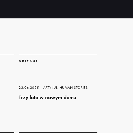
Dowiedz
się
ARTYKUŁ
więcej
23.06.2025
ARTYKUŁ, HUMAN STORIES
Trzy lata w nowym domu