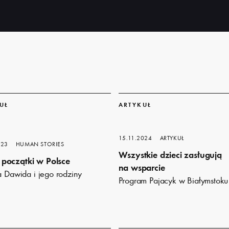
Dowiedz
się
UŁ
ARTYKUŁ
więcej
15.11.2024
ARTYKUŁ
023
HUMAN STORIES
Wszystkie dzieci zasługują
początki w Polsce
na wsparcie
ia Dawida i jego rodziny
Program Pajacyk w Białymstoku