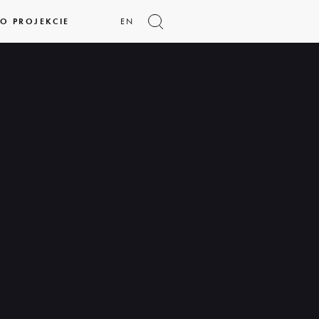
O PROJEKCIE
EN
Pokaż
formularz
wyszukiwania