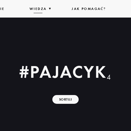
IE
WIEDZA
ROZWIŃ
JAK POMAGAĆ?
LISTĘ
#PAJACYK
4
SORTUJ