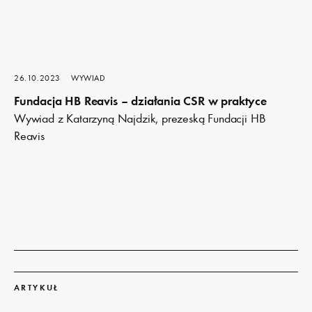
26.10.2023
WYWIAD
Fundacja HB Reavis – działania CSR w praktyce
Wywiad z Katarzyną Najdzik, prezeską Fundacji HB
Reavis
Dowiedz
się
ARTYKUŁ
więcej