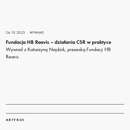
26.10.2023
WYWIAD
Fundacja HB Reavis – działania CSR w praktyce
Wywiad z Katarzyną Najdzik, prezeską Fundacji HB
Reavis
Dowiedz
się
ARTYKUŁ
więcej