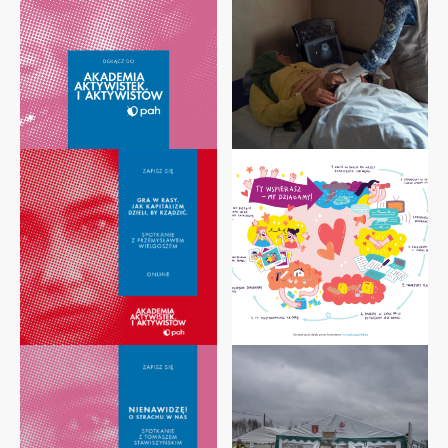
Dowiedz
Dowiedz
się
się
więcej
więcej
Dowiedz
Dowiedz
się
się
więcej
więcej