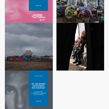
Dowiedz
Dowiedz
się
się
więcej
więcej
Dowiedz
się
więcej