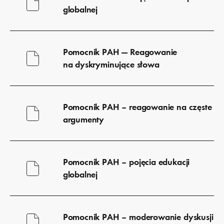
globalnej
Pobierz
plik
Pomocnik PAH — Reagowanie
na dyskryminujące słowa
Pobierz
plik
Pomocnik PAH – reagowanie na częste
argumenty
Pobierz
plik
Pomocnik PAH – pojęcia edukacji
globalnej
Pobierz
plik
Pomocnik PAH – moderowanie dyskusji