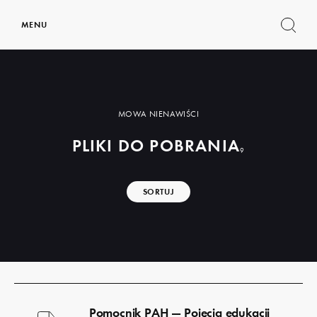
MENU
Pokaż
formul
wyszu
MOWA NIENAWIŚCI
PLIKI DO POBRANIA
9
SORTUJ
Pobierz
plik
Pomocnik PAH — Pojęcia edukacji