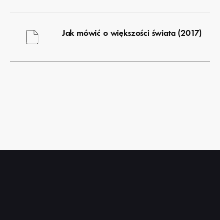
Pobierz
plik
Jak mówić o większości świata (2017)