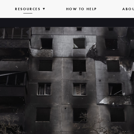
PAND
RESOURCES
EXPAND
HOW TO HELP
ABO
T
LIST