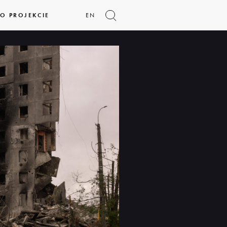
O PROJEKCIE
EN
Pokaż
formularz
wyszukiwania