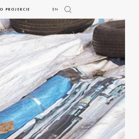
O PROJEKCIE
EN
Pokaż
formularz
wyszukiwania