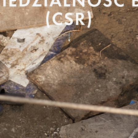
EDZIALNOŚĆ 
(CSR)
Przejdź
do
treści