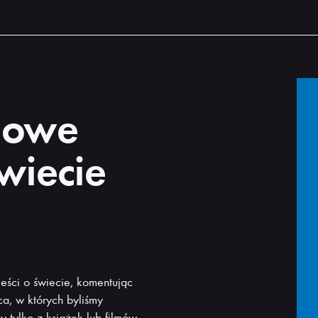
Nowe
wiecie
eści o świecie, komentując
ca, w których byliśmy
y tylko z książek lub filmów