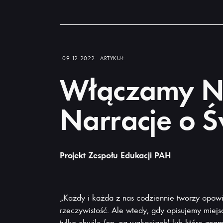
Dowiedz
się
więcej
09.12.2022
ARTYKUŁ
Włączamy 
Narracje o Ś
Projekt Zespołu Edukacji PAH
„Każdy i każda z nas codziennie tworzy opowi
rzeczywistość. Ale wtedy, gdy opisujemy miejs
tylko chwilę (np. na wakacjach) lub które znam