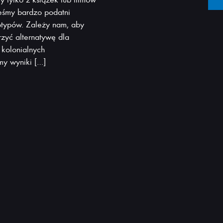
steśmy bardzo podatni
otypów. Zależy nam, aby
rzyć alternatywę dla
 kolonialnych
emy wyniki […]