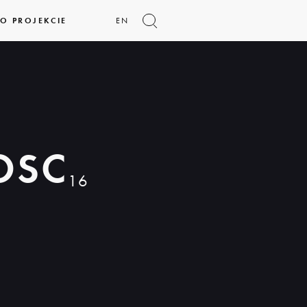
O PROJEKCIE
EN
Pokaż
formularz
wyszukiwania
OSC
16