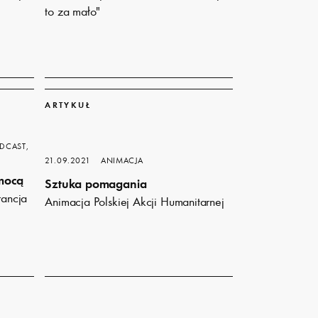
to za mało"
Dowiedz
się
ARTYKUŁ
więcej
DCAST,
21.09.2021
ANIMACJA
mocą
Sztuka pomagania
rancja
Animacja Polskiej Akcji Humanitarnej