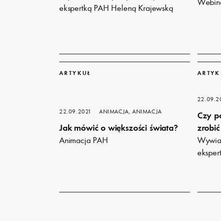
Webina
ekspertką PAH Heleną Krajewską
Dowiedz
Dowiedz
się
się
ARTYKUŁ
ARTYK
więcej
więcej
22.09.2
22.09.2021
ANIMACJA, ANIMACJA
Czy p
Jak mówić o większości świata?
zrobić
Animacja PAH
Wywiad
eksper