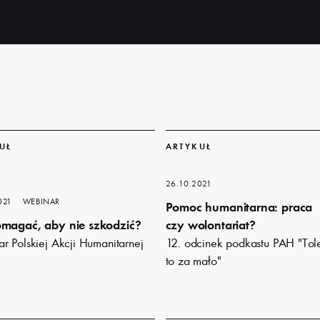
Dowiedz
się
UŁ
ARTYKUŁ
więcej
26.10.2021
021
WEBINAR
Pomoc humanitarna: praca
omagać, aby nie szkodzić?
czy wolontariat?
r Polskiej Akcji Humanitarnej
12. odcinek podkastu PAH "Tol
to za mało"