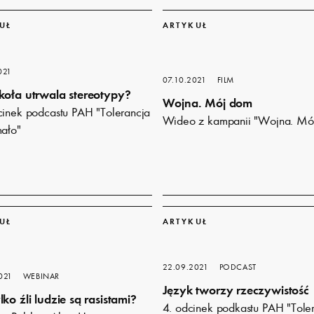
Dowiedz
się
UŁ
ARTYKUŁ
więcej
021
07.10.2021
FILM
koła utrwala stereotypy?
Wojna. Mój dom
cinek podcastu PAH "Tolerancja
Wideo z kampanii "Wojna. Mó
mało"
Dowiedz
się
UŁ
ARTYKUŁ
więcej
22.09.2021
PODCAST
021
WEBINAR
Język tworzy rzeczywistość
lko źli ludzie są rasistami?
4. odcinek podkastu PAH "Tole