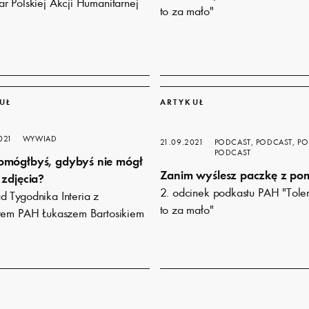
r Polskiej Akcji Humanitarnej
to za mało"
Dowiedz
się
UŁ
ARTYKUŁ
więcej
021
WYWIAD
21.09.2021
PODCAST, PODCAST, PO
PODCAST
omógłbyś, gdybyś nie mógł
Zanim wyślesz paczkę z po
 zdjęcia?
2. odcinek podkastu PAH "Tole
 Tygodnika Interia z
to za mało"
tem PAH Łukaszem Bartosikiem