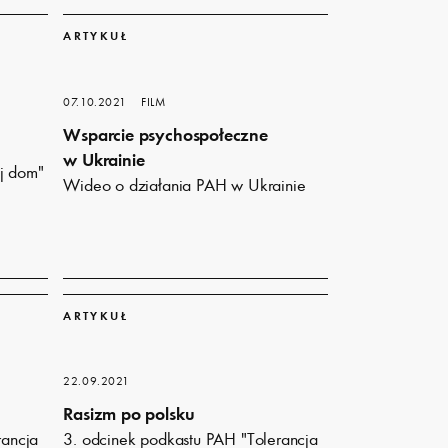
Dowiedz
się
ARTYKUŁ
więcej
07.10.2021
FILM
Wsparcie psychospołeczne
w Ukrainie
j dom"
Wideo o działania PAH w Ukrainie
Dowiedz
się
ARTYKUŁ
więcej
22.09.2021
Rasizm po polsku
rancja
3. odcinek podkastu PAH "Tolerancja