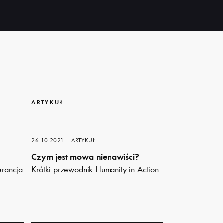
Dowiedz
się
ARTYKUŁ
więcej
26.10.2021
ARTYKUŁ
Czym jest mowa nienawiści?
erancja
Krótki przewodnik Humanity in Action