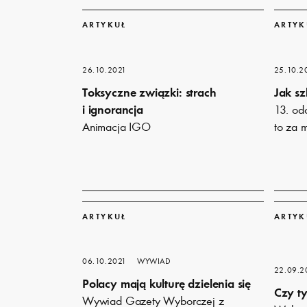
Dowiedz
Dowiedz
się
się
ARTYKUŁ
ARTYK
więcej
więcej
26.10.2021
25.10.2
Toksyczne związki: strach
Jak sz
i ignorancja
13. od
Animacja IGO
to za 
Dowiedz
Dowiedz
się
się
ARTYKUŁ
ARTYK
więcej
więcej
06.10.2021
WYWIAD
22.09.2
Polacy mają kulturę dzielenia się
Czy ty
Wywiad Gazety Wyborczej z