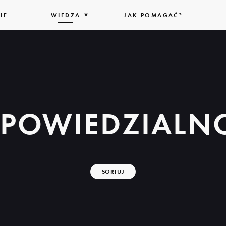
IE
WIEDZA
ROZWIŃ
JAK POMAGAĆ?
LISTĘ
POWIEDZIALN
SORTUJ