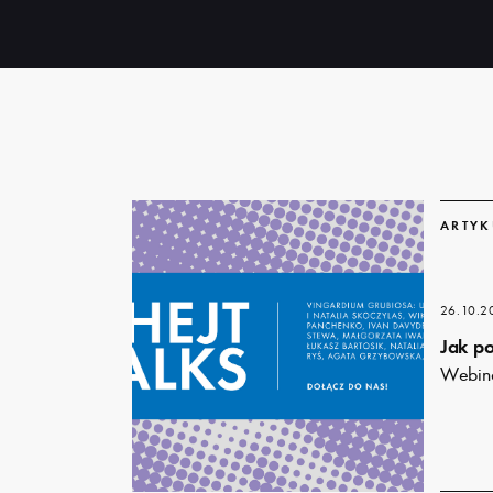
Dowiedz
Dowiedz
się
się
ARTYK
więcej
więcej
26.10.2
Jak p
Webina