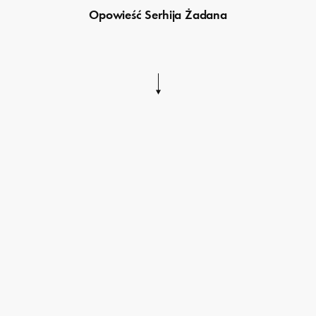
Opowieść Serhija Żadana
Przejdź
do
treści