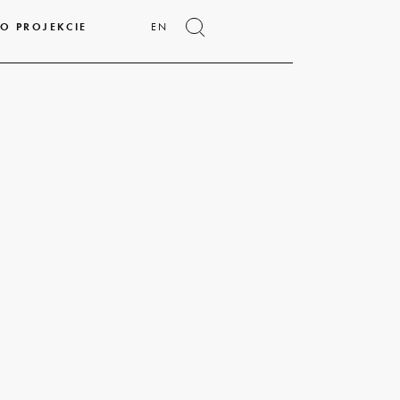
O PROJEKCIE
EN
Pokaż
formularz
wyszukiwania