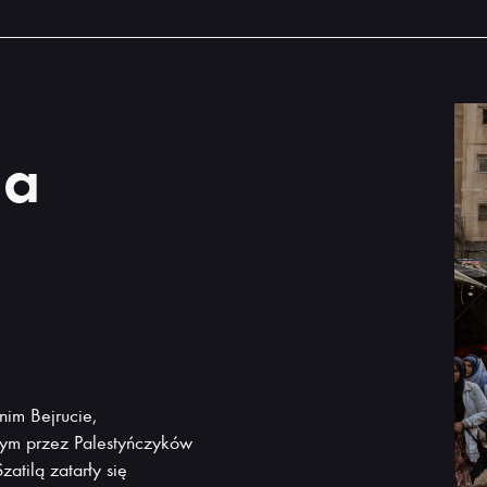
la
im Bejrucie,
nym przez Palestyńczyków
atilą zatarły się