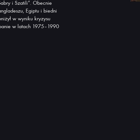
bry i Szatili”. Obecnie
ngladeszu, Egiptu i biedni
bniżył w wyniku kryzysu
banie w latach 1975–1990