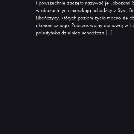
i powszechnie zaczęto nazywać je „obozami Sa
w obozach tych mieszkają uchodźcy z Syrii, Ba
Libańczycy, których poziom życia mocno się o
ekonomicznego. Podczas wojny domowej w Li
palestyńska dzielnica uchodźcza […]