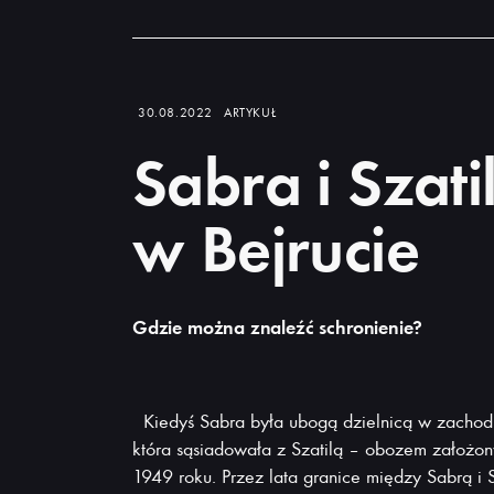
Dowiedz
się
więcej
30.08.2022
ARTYKUŁ
Sabra i Szati
w Bejrucie
Gdzie można znaleźć schronienie?
Kiedyś Sabra była ubogą dzielnicą w zachodn
która sąsiadowała z Szatilą – obozem założo
1949 roku. Przez lata granice między Sabrą i Sz