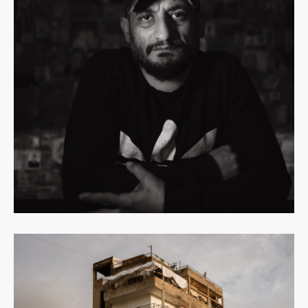
Dowiedz
się
więcej