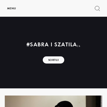
MENU
Pokaż
formul
wyszu
#SABRA I SZATILA
26
SORTUJ
Dowiedz
się
więcej