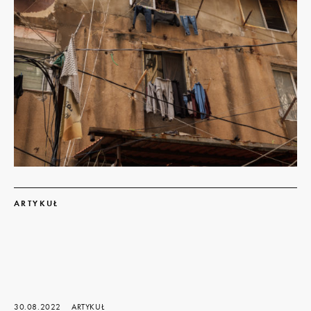
Dowiedz
się
ARTYKUŁ
więcej
30.08.2022
ARTYKUŁ