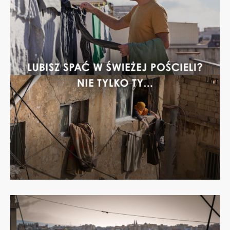
Dowiedz
się
więcej