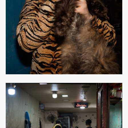
Dowiedz
się
więcej