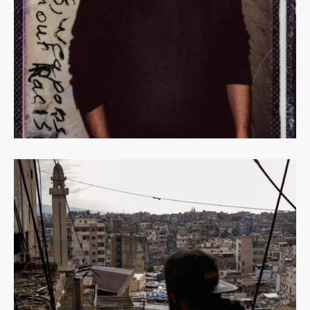
Dowiedz
się
więcej