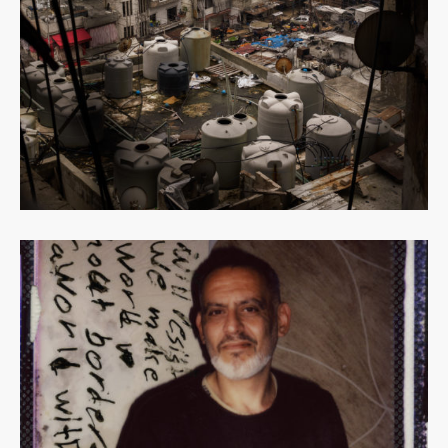
Dowiedz
się
więcej