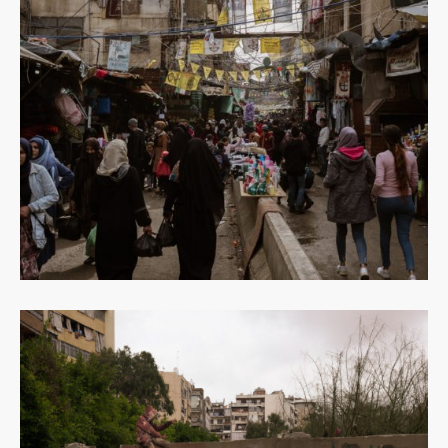
Dowiedz
się
więcej