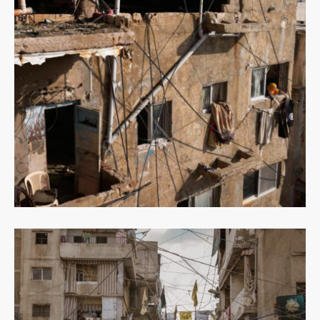
Dowiedz
się
więcej