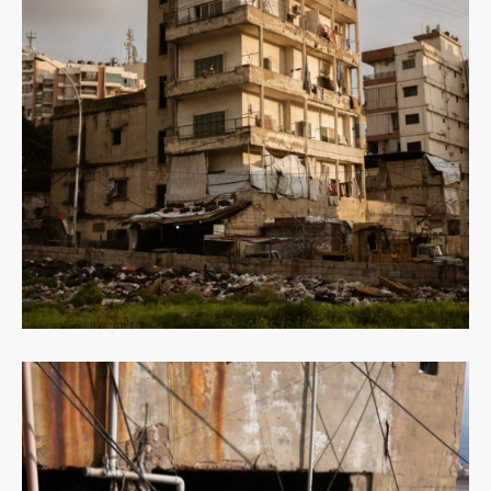
Dowiedz
się
więcej