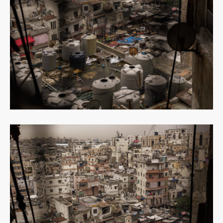
Dowiedz
się
więcej