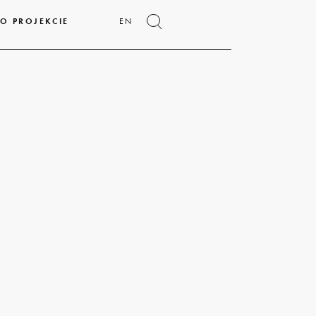
O PROJEKCIE
EN
Pokaż
formularz
wyszukiwania