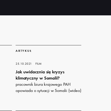
Dowiedz
się
ARTYKUŁ
więcej
25.10.2021
FILM
Jak uwidacznia się kryzys
klimatyczny w Somalii?
pracownik biura krajowego PAH
opowiada o sytuacji w Somalii (wideo)