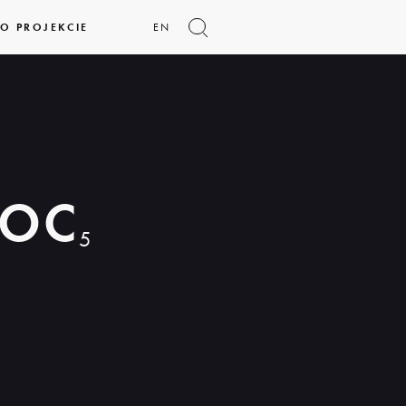
O PROJEKCIE
EN
Pokaż
formularz
wyszukiwania
NOC
5