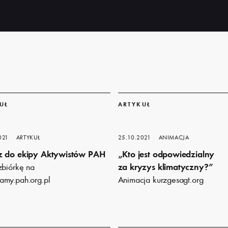
Dowiedz
się
UŁ
ARTYKUŁ
więcej
021
ARTYKUŁ
25.10.2021
ANIMACJA
z do ekipy Aktywistów PAH
„Kto jest odpowiedzialny
zbiórkę na
za kryzys klimatyczny?”
my.pah.org.pl
Animacja kurzgesagt.org