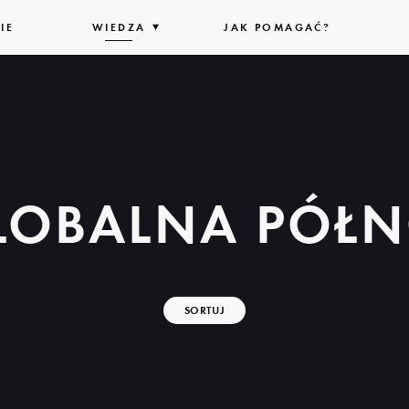
IE
WIEDZA
ROZWIŃ
JAK POMAGAĆ?
LISTĘ
LOBALNA PÓŁ
SORTUJ