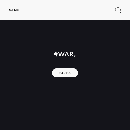
MENU
Pokaż
formul
wyszu
#WAR
0
SORTUJ