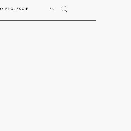
O PROJEKCIE
EN
Pokaż
formularz
wyszukiwania