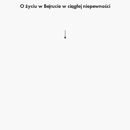
O życiu w Bejrucie w ciągłej niepewności
Przejdź
do
treści