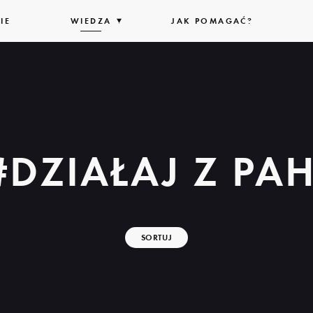
IE
WIEDZA
ROZWIŃ
JAK POMAGAĆ?
LISTĘ
#DZIAŁAJ Z PA
SORTUJ