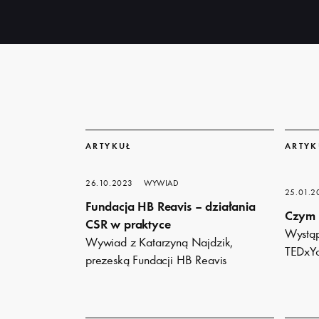
Dowiedz
Dowiedz
się
się
ARTYKUŁ
ARTYK
więcej
więcej
26.10.2023
WYWIAD
25.01.2
Fundacja HB Reavis – działania
Czym d
CSR w praktyce
Wystąp
Wywiad z Katarzyną Najdzik,
TEDxY
prezeską Fundacji HB Reavis