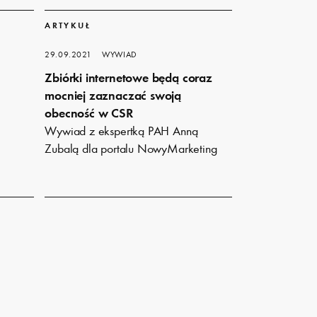
Dowiedz
się
ARTYKUŁ
więcej
29.09.2021
WYWIAD
Zbiórki internetowe będą coraz
mocniej zaznaczać swoją
obecność w CSR
Wywiad z ekspertką PAH Anną
Zubalą dla portalu NowyMarketing