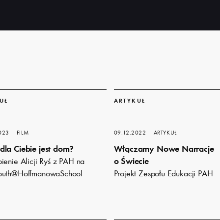
Dowiedz
się
UŁ
ARTYKUŁ
więcej
023
FILM
09.12.2022
ARTYKUŁ
la Ciebie jest dom?
Włączamy Nowe Narracje
ienie Alicji Ryś z PAH na
o Świecie
outh@HoffmanowaSchool
Projekt Zespołu Edukacji PAH