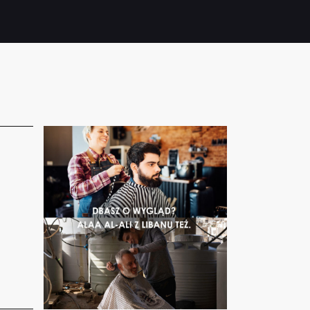
Dowiedz
się
więcej