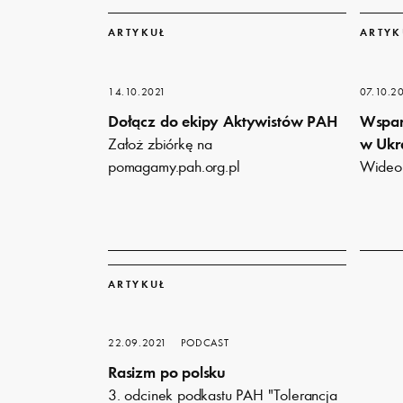
Dowiedz
Dowiedz
się
się
ARTYKUŁ
ARTYK
więcej
więcej
14.10.2021
07.10.2
Dołącz do ekipy Aktywistów PAH
Wspar
Założ zbiórkę na
w Ukr
pomagamy.pah.org.pl
Wideo 
Dowiedz
się
ARTYKUŁ
więcej
22.09.2021
PODCAST
Rasizm po polsku
3. odcinek podkastu PAH "Tolerancja