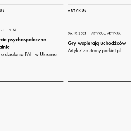
Dowiedz
się
UŁ
ARTYKUŁ
więcej
021
FILM
06.10.2021
ARTYKUŁ, ARTYKUŁ
cie psychospołeczne
Gry wspierają uchodźców
ainie
Artykuł ze strony parkiet.pl
o działania PAH w Ukrainie