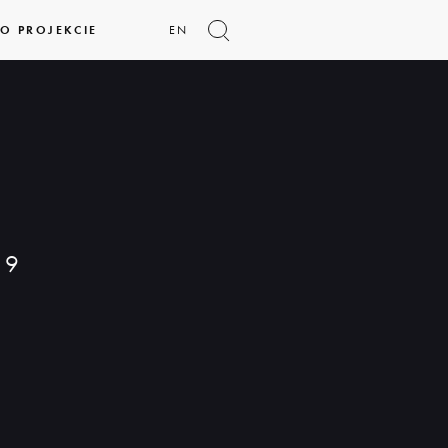
O PROJEKCIE
EN
Pokaż
formularz
wyszukiwania
H
9