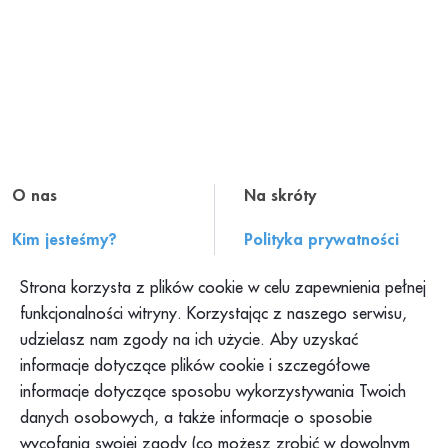
O nas
Na skróty
Kim jesteśmy?
Polityka prywatności
Historia PAH
Regulamin serwisu
Strona korzysta z plików cookie w celu zapewnienia pełnej
Konteksty PAH
Składanie skarg
funkcjonalności witryny. Korzystając z naszego serwisu,
udzielasz nam zgody na ich użycie. Aby uzyskać
Klub PAH
Dokumenty
informacje dotyczące plików cookie i szczegółowe
Program Pajacyk
Praca w PAH
informacje dotyczące sposobu wykorzystywania Twoich
Platforma DOM
Dla mediów
danych osobowych, a także informacje o sposobie
Platforma Pomagamy
wycofania swojej zgody (co możesz zrobić w dowolnym
Podkast PAH: „Tolerancja