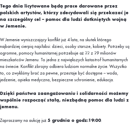
Tego dnia licytowane będą prace darowane przez
polskich artystów, którzy zdecydowali się przekazać je
na szczególny cel – pomoc dla ludzi dotkniętych wojną
w Jemenie.
W Jemenie wyniszczający konflikt już 4 lata, na skutek którego
najbardziej cierpią najsłabsi: dzieci, osoby starsze, kobiety. Potrzeby są
ogromne, pomocy humanitarnej potrzebuje aż 22 z 29 milionów
mieszkańców Jemenu. To jedna z największych katastrof humanitarnych
na świecie. Konflikt zbrojny odbiera ludziom normalne życie. Wszystko
to, co zwykliśmy brać za pewne, przestaje być dostępne – woda,
jedzenie, opieka medyczna, bezpieczne schronienie, edukacja.
Dzięki państwa zaangażowaniu i solidarności możemy
wspólnie rozpocząć stałą, niezbędną pomoc dla ludzi z
jemenu.
Zapraszamy na aukcję już
5 grudnia o godz:19:00
.