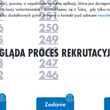
8
252
olski), prosimy o wypełnienie otwartej aplikacji, która jest dostęp
ej bazy wolontariackiej i skontaktujemy się z Tobą, gdy tylko n
7
251
dku dodatkowych pytań prosimy o kontakt pod adresem
recrui
6
250
5
249
GLĄDA PROCES REKRUTACY
4
248
?
3
247
2
246
1
245
0
244