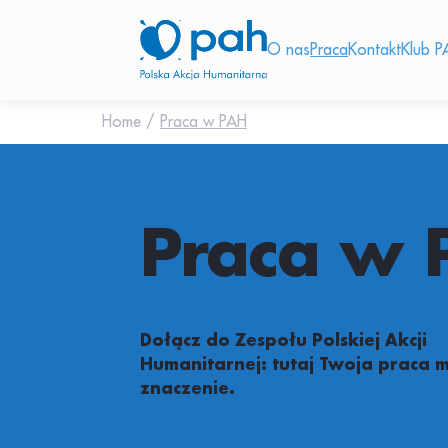
O nas
Praca
Kontakt
Klub P
Home
/
Praca w PAH
Praca w 
Dołącz do Zespołu Polskiej Akcji
Humanitarnej: tutaj Twoja praca 
znaczenie.