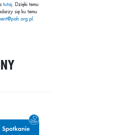
na
tutaj
. Dzięki temu
adarzy się ku temu
tment@pah.org.pl
.
JNY