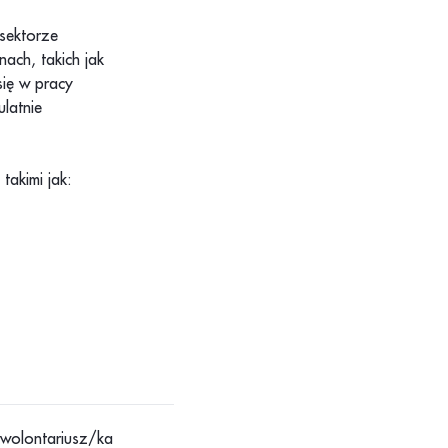
 sektorze
ach, takich jak
się w pracy
latnie
takimi jak:
o wolontariusz/ka