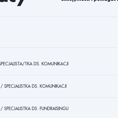
6
280
1
5
279
1
4
278
1
3
277
1
2
276
1
SPECJALISTA/TKA DS. KOMUNIKACJI
1
275
1
0
274
1
 / SPECJALISTKA DS. KOMUNIKACJI
9
273
8
272
 / SPECJALISTKA DS. FUNDRAISINGU