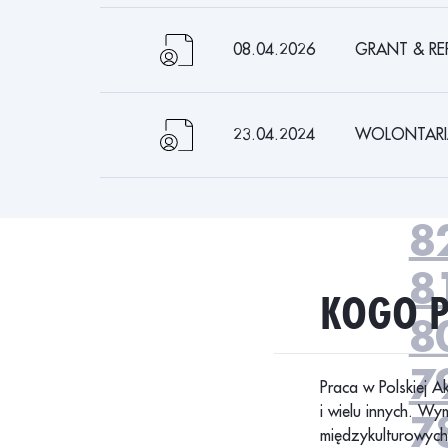
8
8
08.04.2026
GRANT & RE
8
8
23.04.2024
WOLONTARI
8
8
8
KOGO 
8
7
Praca w Polskiej A
i wielu innych. W
7
międzykulturowych