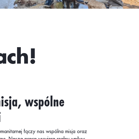
ach!
isja, wspólne
i
Humanitarnej łączy nas wspólna misja oraz
rne. Nasza praca wywiera realny wpływ