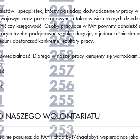
7
261
listów i specjalistek, którzy posiadają doświadczenie w pracy w
zwojowym oraz pozarządowym, a także w wielu różnych dziedzin
6
260
a, HR czy księgowość. Osoby pracujące w PAH powinny odnaleźć 
tórym trzeba podejmować szybkie decyzje, a jednocześnie skrupu
5
259
dur i dostarczać konkretne rezultaty pracy.
4
258
iedzialność. Dlatego w naszej pracy kierujemy się wartościami, 
zm
3
257
ść
2
256
ść
1
255
0
254
O NASZEGO WOLONTARIATU
9
253
idealnie pasujesz do PAH i chciałbyś/chciałabyś wspierać nas jak