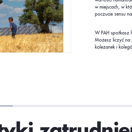
w miejscach, w kt
poczucie sensu na
W PAH spotkasz l
Możesz liczyć na 
koleżanek i koleg
tyki zatrudnie