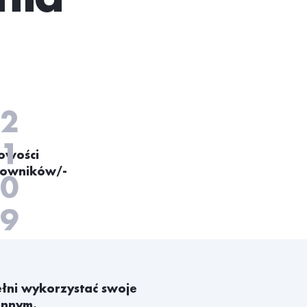
2
1
owości
cowników/-
0
9
8
7
ełni wykorzystać swoje
innym.