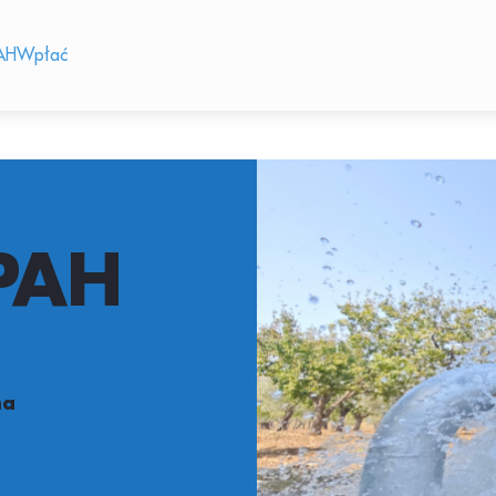
AH
Wpłać
PAH
ma