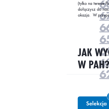
6
(tylko na terenie P
dołączysz do nasz
6
okazja. W przypa
6
6
JAK WY
6
W PAH
6
6
6
6