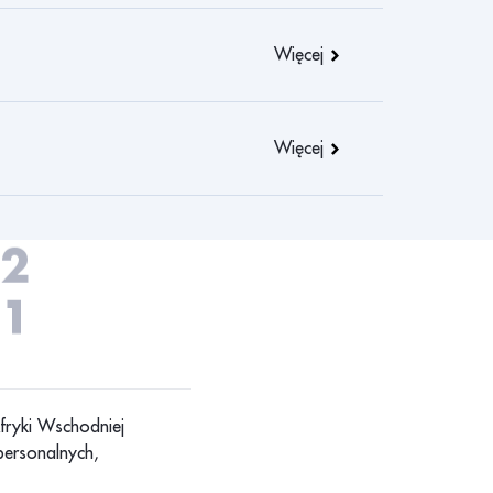
7
6
Więcej
5
4
Więcej
3
2
1
Afryki Wschodniej
personalnych,