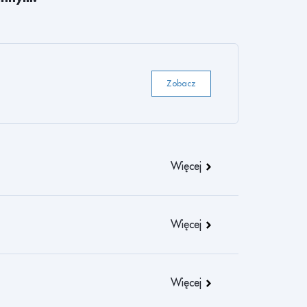
6
5
4
Zobacz
3
2
Więcej
1
0
Więcej
9
8
Więcej