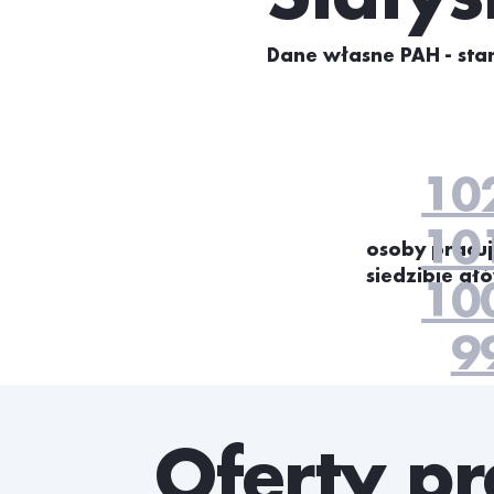
Dane własne PAH - stan
10
10
osoby pracu
siedzibie gł
10
9
9
9
Oferty pr