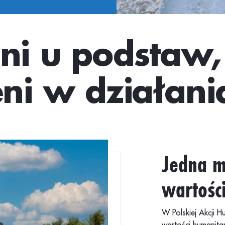
ni u podstaw,
ni w działani
Jedna m
wartośc
W Polskiej Akcji 
wartości humanita