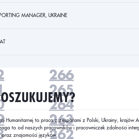
7
271
6
270
PORTING MANAGER, UKRAINE
5
269
4
268
AT
3
267
2
266
1
265
POSZUKUJEMY?
0
264
9
263
kcji Humanitarnej to praca z zespołami z Polski, Ukrainy, krajów 
ymaga to od naszych pracowników i pracowniczek zdolności inter
8
262
 oraz znajomości języków.