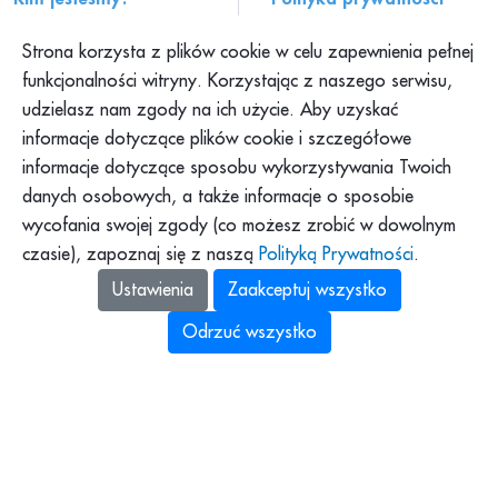
Historia PAH
Regulamin serwisu
Strona korzysta z plików cookie w celu zapewnienia pełnej
Konteksty PAH
Składanie skarg
funkcjonalności witryny. Korzystając z naszego serwisu,
udzielasz nam zgody na ich użycie. Aby uzyskać
Klub PAH
Dokumenty
informacje dotyczące plików cookie i szczegółowe
Program Pajacyk
Praca w PAH
informacje dotyczące sposobu wykorzystywania Twoich
Platforma DOM
Dla mediów
danych osobowych, a także informacje o sposobie
Platforma Pomagamy
wycofania swojej zgody (co możesz zrobić w dowolnym
Podkast PAH: „Tolerancja
to za mało”
czasie), zapoznaj się z naszą
Polityką Prywatności
.
Zbiórki Siepomaga
Ustawienia
Zaakceptuj wszystko
Odrzuć wszystko
Polska Akcja Humanitarna z siedzibą
w Warszawie (00-145, al. Solidarności 78A),
identyfikująca się numerami: NIP: 525-14-41-253,