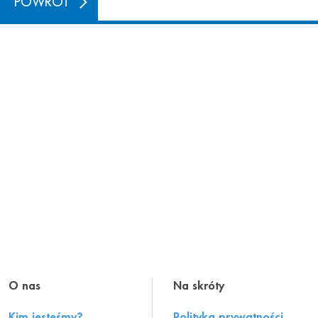
POWRÓT
O nas
Na skróty
Kim jesteśmy?
Polityka prywatności