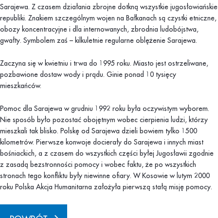
Sarajewa. Z czasem działania zbrojne dotkną wszystkie jugosłowiańskie
republiki. Znakiem szczególnym wojen na Bałkanach są czystki etniczne,
obozy koncentracyjne i dla internowanych, zbrodnia ludobójstwa,
gwałty. Symbolem zaś – kilkuletnie regularne oblężenie Sarajewa.
Zaczyna się w kwietniu i trwa do 1995 roku. Miasto jest ostrzeliwane,
pozbawione dostaw wody i prądu. Ginie ponad 10 tysięcy
mieszkańców.
Pomoc dla Sarajewa w grudniu 1992 roku była oczywistym wyborem.
Nie sposób było pozostać obojętnym wobec cierpienia ludzi, którzy
mieszkali tak blisko. Polskę od Sarajewa dzieli bowiem tylko 1500
kilometrów. Pierwsze konwoje docierały do Sarajewa i innych miast
bośniackich, a z czasem do wszystkich części byłej Jugosławii zgodnie
z zasadą bezstronności pomocy i wobec faktu, że po wszystkich
stronach tego konfliktu były niewinne ofiary. W Kosowie w lutym 2000
roku Polska Akcja Humanitarna założyła pierwszą stałą misję pomocy.