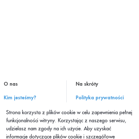
O nas
Na skróty
Kim jesteśmy?
Polityka prywatności
Historia PAH
Regulamin serwisu
Strona korzysta z plików cookie w celu zapewnienia pełnej
Konteksty PAH
Składanie skarg
funkcjonalności witryny. Korzystając z naszego serwisu,
udzielasz nam zgody na ich użycie. Aby uzyskać
Klub PAH
Dokumenty
informacje dotyczące plików cookie i szczegółowe