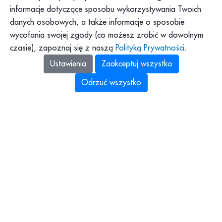
Program Pajacyk
Praca w PAH
informacje dotyczące sposobu wykorzystywania Twoich
Platforma DOM
Dla mediów
danych osobowych, a także informacje o sposobie
Platforma Pomagamy
wycofania swojej zgody (co możesz zrobić w dowolnym
Podkast PAH: „Tolerancja
to za mało”
czasie), zapoznaj się z naszą
Polityką Prywatności
.
Zbiórki Siepomaga
Ustawienia
Zaakceptuj wszystko
Odrzuć wszystko
Polska Akcja Humanitarna z siedzibą
w Warszawie (00-145, al. Solidarności 78A),
identyfikująca się numerami: NIP: 525-14-41-253,
REGON: 010849302 i KRS: 0000136833
Polityka prywatności
Regulamin serwisu www.pah.org.pl
Składanie skarg