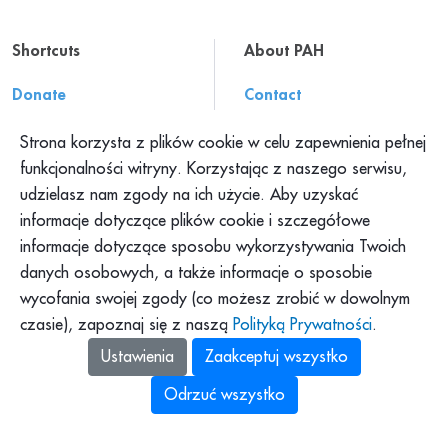
Shortcuts
About PAH
Donate
Contact
Resources
About us
Strona korzysta z plików cookie w celu zapewnienia pełnej
Press office
Work at PAH
funkcjonalności witryny. Korzystając z naszego serwisu,
udzielasz nam zgody na ich użycie. Aby uzyskać
Complaints
informacje dotyczące plików cookie i szczegółowe
informacje dotyczące sposobu wykorzystywania Twoich
What we do?
danych osobowych, a także informacje o sposobie
wycofania swojej zgody (co możesz zrobić w dowolnym
czasie), zapoznaj się z naszą
Polityką Prywatności
.
Ustawienia
Zaakceptuj wszystko
Odrzuć wszystko