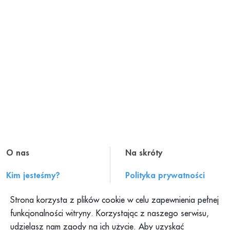
O nas
Na skróty
Kim jesteśmy?
Polityka prywatności
Historia PAH
Regulamin serwisu
Strona korzysta z plików cookie w celu zapewnienia pełnej
Konteksty PAH
Składanie skarg
funkcjonalności witryny. Korzystając z naszego serwisu,
udzielasz nam zgody na ich użycie. Aby uzyskać
Klub PAH
Dokumenty