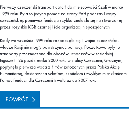
Pierwszy czeczeński transport dotarł do miejscowości Szali w marcu
1995 roku. Była to jedyna pomoc ze strony PAH podczas I wojny
czeczeńskiej, ponieważ fundacja szybko znalazła się na stworzonej
przez rosyjskie KGB czarnej liście organizacji niepożądanych.
Kiedy we wrześniu 1999 roku rozpoczęła się II wojna czeczeńska,
władze Rosji nie mogły powstrzymać pomocy. Początkowo były to
transporty przeznaczone dla obozów uchodźców w sąsiedniej
Inguszetii. 26 października 2000 roku w stolicy Czeczenii, Groznym,
popłynęła pierwsza woda z filtrów założonych przez Polska Akcję
Humanitarną, dostarczana szkołom, szpitalom i zwykłym mieszkańcom.
Pomoc Fundacji dla Czeczenii trwała aż do 2007 roku.
POWRÓT