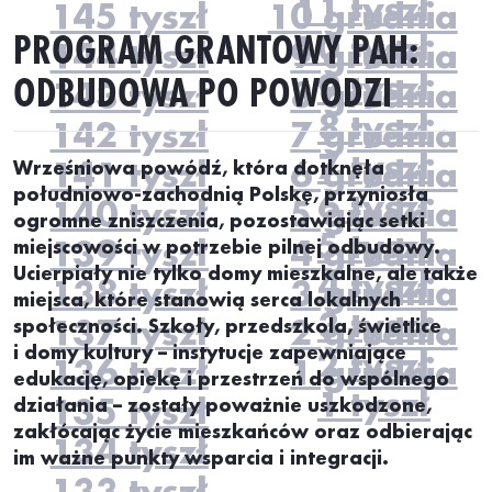
11 tyszł
145 tyszł
10 grudnia
PROGRAM GRANTOWY PAH:
10 tyszł
144 tyszł
9 grudnia
ODBUDOWA PO POWODZI
9 tyszł
143 tyszł
8 grudnia
8 tyszł
142 tyszł
7 grudnia
7 tyszł
141 tyszł
6 grudnia
Wrześniowa powódź, która dotknęła
południowo-zachodnią Polskę, przyniosła
6 tyszł
140 tyszł
5 grudnia
ogromne zniszczenia, pozostawiając setki
5 tyszł
139 tyszł
4 grudnia
miejscowości w potrzebie pilnej odbudowy.
Ucierpiały nie tylko domy mieszkalne, ale także
4 tyszł
138 tyszł
3 grudnia
miejsca, które
stanowią serca
lokalnych
3 tyszł
137 tyszł
2 grudnia
społeczności. Szkoły, przedszkola, świetlice
i domy kultury – instytucje zapewniające
2 tyszł
136 tyszł
1 grudnia
edukację, opiekę i przestrzeń do wspólnego
1 tyszł
135 tyszł
działania – zostały poważnie uszkodzone,
zakłócając życie mieszkańców
oraz
odbierając
134 tyszł
im ważne punkty wsparcia i integracji.
133 tyszł