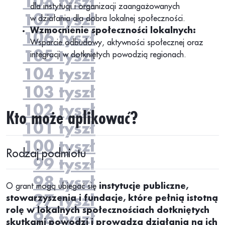
108 tyszł
dla instytucji i organizacji zaangażowanych
107 tyszł
w działania dla dobra lokalnej społeczności.
Wzmocnienie społeczności lokalnych:
106 tyszł
Wsparcie odbudowy, aktywności społecznej oraz
105 tyszł
integracji w dotkniętych powodzią regionach.
104 tyszł
103 tyszł
102 tyszł
Kto może aplikować?
101 tyszł
100 tyszł
Rodzaj podmiotu
99 tyszł
98 tyszł
O grant mogą ubiegać się
instytucje publiczne,
97 tyszł
stowarzyszenia i fundacje, które pełnią istotną
rolę w lokalnych społecznościach dotkniętych
96 tyszł
skutkami powodzi i prowadzą działania na ich