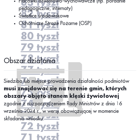
83 tyszł
Placówki oświatowo-wychowawcze (np. poradnie
pedagogiczne, internaty)
82 tyszł
Świetlice środowiskowe
81 tyszł
Ochotnicze Straże Pożarne (OSP)
80 tyszł
79 tyszł
78 tyszł
Obszar działania
77 tyszł
76 tyszł
Siedziba lub miejsce prowadzenia działalności podmiotów
musi znajdować się na terenie gmin, których
75 tyszł
obszary objęto stanem klęski żywiołowej
74 tyszł
zgodnie z rozporządzeniem Rady Ministrów z dnia 16
września 2024 r., w wersji obowiązującej w momencie
73 tyszł
składania wniosku.
72 tyszł
71 tyszł