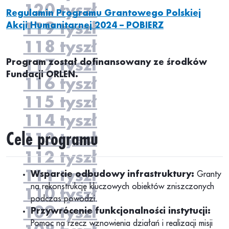
120 tyszł
Regulamin Programu Grantowego Polskiej
119 tyszł
Akcji Humanitarnej 2024 – POBIERZ
118 tyszł
117 tyszł
Program został dofinansowany ze środków
Fundacji ORLEN.
116 tyszł
115 tyszł
114 tyszł
Cele programu
113 tyszł
112 tyszł
111 tyszł
Wsparcie odbudowy infrastruktury:
Granty
na rekonstrukcję kluczowych obiektów zniszczonych
110 tyszł
podczas powodzi.
109 tyszł
Przywrócenie funkcjonalności instytucji:
Pomoc na rzecz wznowienia działań i realizacji misji