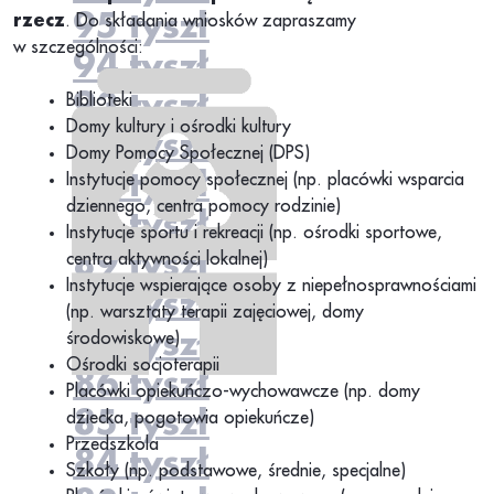
95 tyszł
rzecz
. Do składania wniosków zapraszamy
w szczególności:
94 tyszł
93 tyszł
Biblioteki
Domy kultury i ośrodki kultury
92 tyszł
Domy Pomocy Społecznej (DPS)
91 tyszł
Instytucje pomocy społecznej (np. placówki wsparcia
dziennego, centra pomocy rodzinie)
90 tyszł
Instytucje sportu i rekreacji (np. ośrodki sportowe,
89 tyszł
centra aktywności lokalnej)
Instytucje wspierające osoby z niepełnosprawnościami
88 tyszł
(np. warsztaty terapii zajęciowej, domy
87 tyszł
środowiskowe)
Ośrodki socjoterapii
86 tyszł
Placówki opiekuńczo-wychowawcze (np. domy
85 tyszł
dziecka, pogotowia opiekuńcze)
Przedszkola
84 tyszł
Szkoły (np. podstawowe, średnie, specjalne)