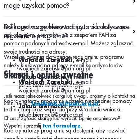
mogę uzyskać pomoc?
Do kogo mogę kierować pytania dotyczące
Jeśli napotkasz problemy techniczne z formularzem
aplikacyjnym, skontaktuj się z zespołem PAH za
regulaminu programu?
pomocą podanych adresów e-mail. Możesz zgłaszać
swoje trudności na adresy:
Wszelkie pytania dotyczące regulaminu programu
Wojciech Zarębski,
e-mail:
należy kierować na adresy e-mail koordynatorów
wojciech.zarebski@pah.org.pl
Skargi i opinie zwrotne
programu:
Jakub Biernacki,
e-mail:
Wojciech Zarębski,
e-mail:
jakub.biernacki@pah.org.pl
wojciech.zarebski@pah.org.pl
Jeśli masz jakiekolwiek skargi lub uwagi, prosimy o kontakt na
Koordynatorzy programu udzielą niezbędnej pomocy
adres e-mail
feedback.pl@pah.org.pl
.
Jakub Biernacki
, e-mail:
technicznej oraz wsparcia przy składaniu wniosku​.
jakub.biernacki@pah.org.pl
Chcesz zgłosić skargę lub wyrazić opinię anonimowo?
Wypełnij i prześlij
ten formularz
.
Koordynatorzy programu są dostępni, aby rozwiać
wszelkie wątpliwości dotyczące zasad i procedur