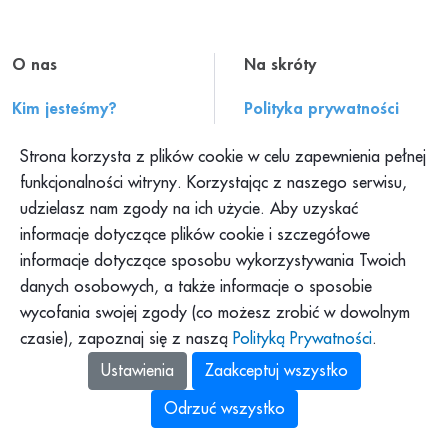
O nas
Na skróty
Kim jesteśmy?
Polityka prywatności
Historia PAH
Regulamin serwisu
Strona korzysta z plików cookie w celu zapewnienia pełnej
Konteksty PAH
Składanie skarg
funkcjonalności witryny. Korzystając z naszego serwisu,
udzielasz nam zgody na ich użycie. Aby uzyskać
Klub PAH
Dokumenty
informacje dotyczące plików cookie i szczegółowe
Program Pajacyk
Praca w PAH
informacje dotyczące sposobu wykorzystywania Twoich
Platforma DOM
Dla mediów
danych osobowych, a także informacje o sposobie
Platforma Pomagamy
wycofania swojej zgody (co możesz zrobić w dowolnym
Podkast PAH: „Tolerancja
to za mało”
czasie), zapoznaj się z naszą
Polityką Prywatności
.
Zbiórki Siepomaga
Ustawienia
Zaakceptuj wszystko
Odrzuć wszystko