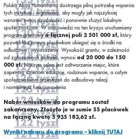
Polska Akcja Humanitarna dostrzega pilną potrzebę wsparcia
132 tyszł
tych instytucji i organizacji, aby mogły jak najszybciej
131 tyszł
wznowić swoją działalność i ponownie służyć lokalnym
społecznościom. W odpowiedzi na ten kryzys uruchamiamy
130 tyszł
program grantowy
o łącznej puli 3 501 000 zł,
który
129 tyszł
pozwoli kluczowym placówkom ubiegać się o środki na
odbudowę i wyposażenie. Wysokość grantu, w zależności
128 tyszł
od zgłoszonych potrzeb, wynosi
od 20
000 d
o 150
127 tyszł
000 zł.
Naszym celem jest odtworzenie miejsc, które
zapewnią dzieciom edukację, rodzinom wsparcie, a całym
126 tyszł
społecznościom przestrzeń do odbudowy relacji
125 tyszł
i normalnego funkcjonowania.
124 tyszł
Nabór wniosków do programu został
123 tyszł
zakończony. Złożyło je w sumie 55 placówek
na łączną kwotę 5 935 183,62 zł.
122 tyszł
121 tyszł
Wyniki naboru do programu – kliknij TUTAJ