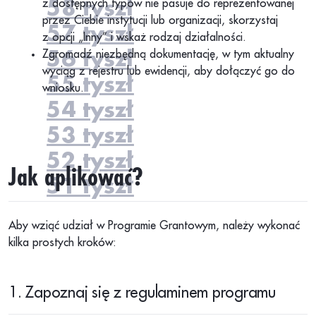
z dostępnych typów nie pasuje do reprezentowanej
58 tyszł
przez Ciebie instytucji lub organizacji, skorzystaj
57 tyszł
z opcji „Inny” i wskaż rodzaj działalności.
Zgromadź niezbędną dokumentację, w tym aktualny
56 tyszł
wyciąg z rejestru lub ewidencji, aby dołączyć go do
55 tyszł
wniosku.
54 tyszł
53 tyszł
52 tyszł
Jak aplikować?
51 tyszł
Aby wziąć udział w Programie Grantowym, należy wykonać
kilka prostych kroków:
1. Zapoznaj się z regulaminem programu