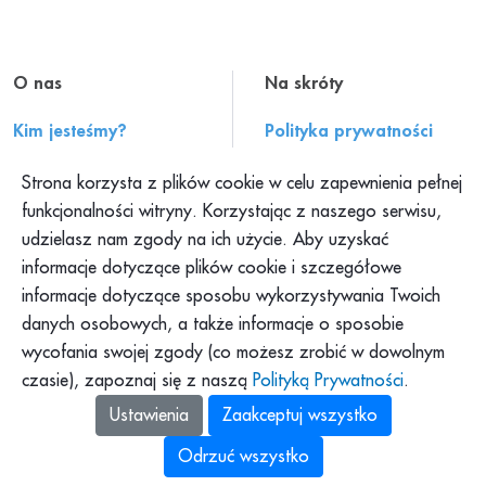
O nas
Na skróty
Kim jesteśmy?
Polityka prywatności
Historia PAH
Regulamin serwisu
Strona korzysta z plików cookie w celu zapewnienia pełnej
Konteksty PAH
Składanie skarg
funkcjonalności witryny. Korzystając z naszego serwisu,
udzielasz nam zgody na ich użycie. Aby uzyskać
Klub PAH
Dokumenty
informacje dotyczące plików cookie i szczegółowe
Program Pajacyk
Praca w PAH
informacje dotyczące sposobu wykorzystywania Twoich
Platforma DOM
Dla mediów
danych osobowych, a także informacje o sposobie
Platforma Pomagamy
wycofania swojej zgody (co możesz zrobić w dowolnym
Podkast PAH: „Tolerancja
to za mało”
czasie), zapoznaj się z naszą
Polityką Prywatności
.
Zbiórki Siepomaga
Ustawienia
Zaakceptuj wszystko
Odrzuć wszystko