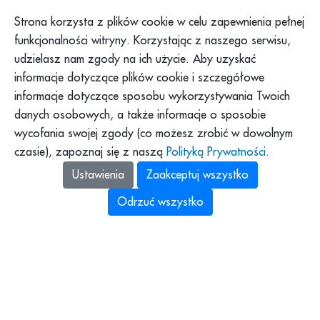
Historia PAH
Regulamin serwisu
Strona korzysta z plików cookie w celu zapewnienia pełnej
Konteksty PAH
Składanie skarg
funkcjonalności witryny. Korzystając z naszego serwisu,
udzielasz nam zgody na ich użycie. Aby uzyskać
Klub PAH
Dokumenty
informacje dotyczące plików cookie i szczegółowe
Program Pajacyk
Praca w PAH
informacje dotyczące sposobu wykorzystywania Twoich
Platforma DOM
Dla mediów
danych osobowych, a także informacje o sposobie
Platforma Pomagamy
wycofania swojej zgody (co możesz zrobić w dowolnym
Podkast PAH: „Tolerancja
to za mało”
czasie), zapoznaj się z naszą
Polityką Prywatności
.
Zbiórki Siepomaga
Ustawienia
Zaakceptuj wszystko
Odrzuć wszystko
Polska Akcja Humanitarna z siedzibą
w Warszawie (00-145, al. Solidarności 78A),
identyfikująca się numerami: NIP: 525-14-41-253,
REGON: 010849302 i KRS: 0000136833