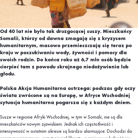
Od 40 lat nie było tak druzgocącej suszy. Mieszkańcy
Somalii, którzy od dawna zmagają się z kryzysem
humanitarnym, masowo przemieszczają się teraz po
kraju w poszukiwaniu wody, żywności i pomocy dla
swoich rodzin. Do końca roku aż 6,7 mln osób będzie
cierpieć tam z powodu skrajnego niedożywienia lub
głodu.
Polska Akcja Humanitarna ostrzega: podczas gdy oczy
świata zwrócone są na Europę, w Afryce Wschodniej
sytuacja humanitarna pogarsza się z każdym dniem.
Susze w regionie Afryki Wschodniej, w tym w Somalii, nie są dla
mieszkańców nowym zjawiskiem. Jednak ich częstotliwość i
intensywność w ostatnim okresie są bardzo alarmujące. Dochodzi do