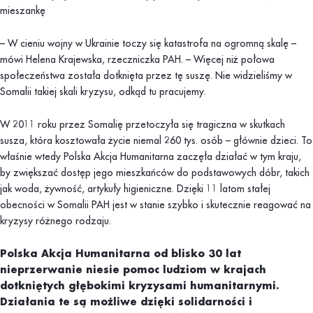
mieszankę
– W cieniu wojny w Ukrainie toczy się katastrofa na ogromną skalę –
mówi Helena Krajewska, rzeczniczka PAH. – Więcej niż połowa
społeczeństwa została dotknięta przez tę suszę. Nie widzieliśmy w
Somalii takiej skali kryzysu, odkąd tu pracujemy.
W 2011 roku przez Somalię przetoczyła się tragiczna w skutkach
susza, która kosztowała życie niemal 260 tys. osób – głównie dzieci. To
właśnie wtedy Polska Akcja Humanitarna zaczęła działać w tym kraju,
by zwiększać dostęp jego mieszkańców do podstawowych dóbr, takich
jak woda, żywność, artykuły higieniczne. Dzięki 11 latom stałej
obecności w Somalii PAH jest w stanie szybko i skutecznie reagować na
kryzysy różnego rodzaju.
Polska Akcja Humanitarna od blisko 30 lat
nieprzerwanie niesie pomoc ludziom w krajach
dotkniętych głębokimi kryzysami humanitarnymi.
Działania te są możliwe dzięki solidarności i