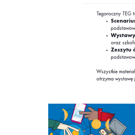
Tegoroczny TEG 
Scenariu
podstawowy
Wystawy 
oraz szko
Zeszytu 
podstawowyc
Wszystkie materia
otrzyma wystawę 