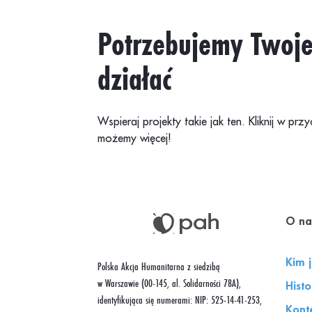
Potrzebujemy Twoje
działać
Wspieraj projekty takie jak ten. Kliknij w p
możemy więcej!
O na
Kim 
Polska Akcja Humanitarna z siedzibą
w Warszawie (00-145, al. Solidarności 78A),
Hist
identyfikująca się numerami: NIP: 525-14-41-253,
Kont