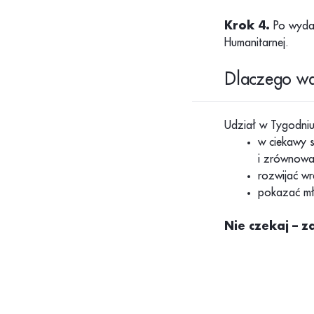
Krok 4.
Po wydarz
Humanitarnej.
Dlaczego wa
Udział w Tygodniu
w ciekawy 
i zrównowa
rozwijać wr
pokazać mł
Nie czekaj – z