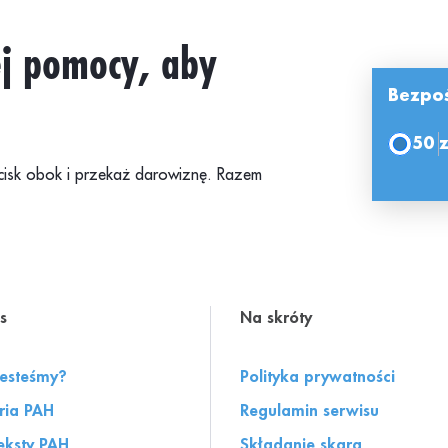
j pomocy, aby
Bezpoś
50 z
rzycisk obok i przekaż darowiznę. Razem
s
Na skróty
jesteśmy?
Polityka prywatności
oria PAH
Regulamin serwisu
eksty PAH
Składanie skarg