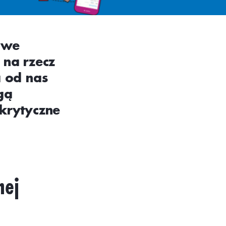
owe
na rzecz
ą od nas
gą
 krytyczne
nej