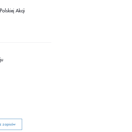
olskiej Akcji
ju
z zapisów