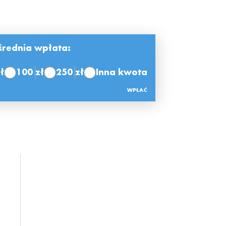
rednia wpłata:
ł
100 zł
250 zł
Inna kwota