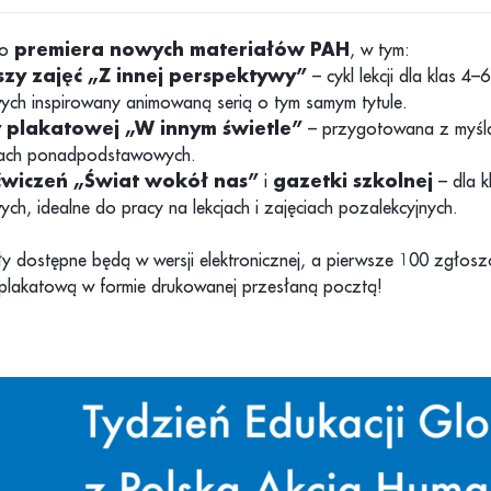
to
premiera nowych materiałów PAH
, w tym:
szy zajęć „Z innej perspektywy”
– cykl lekcji dla klas 4–
ch inspirowany animowaną serią o tym samym tytule.
plakatowej „W innym świetle”
– przygotowana z myślą
łach ponadpodstawowych.
ćwiczeń „Świat wokół nas”
i
gazetki szkolnej
– dla k
h, idealne do pracy na lekcjach i zajęciach pozalekcyjnych.
ły dostępne będą w wersji elektronicznej, a pierwsze 100 zgłos
plakatową w formie drukowanej przesłaną pocztą!