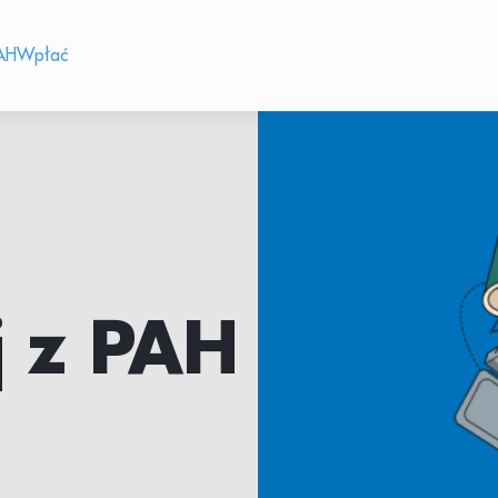
AH
Wpłać
j z PAH