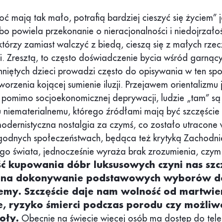
ć mają tak mało, potrafią bardziej cieszyć się życiem” j
 bo powiela przekonanie o nieracjonalności i niedojrzałoś
którzy zamiast walczyć z biedą, cieszą się z małych rze
ci. Zresztą, to często doświadczenie bycia wśród garnący
hniętych dzieci prowadzi często do opisywania w ten sp
worzenia kojącej sumienie iluzji. Przejawem orientalizmu j
 pomimo socjoekonomicznej deprywacji, ludzie „tam” są 
 niematerialnemu, którego źródłami mają być szczęście
modernistyczna nostalgia za czymś, co zostało utracone
odnych społeczeństwach, będąca też krytyką Zachodni
ego świata, jednocześnie wyraża brak zrozumienia, czym 
ć kupowania dóbr luksusowych czyni nas szc
a na dokonywanie podstawowych wyborów d
jemy. Szczęście daje nam wolność od martwien
, ryzyko śmierci podczas porodu czy możliw
oły.
Obecnie na świecie więcej osób ma dostęp do tele