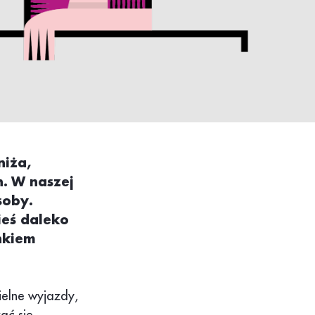
niża,
h. W naszej
soby.
ieś daleko
nkiem
ielne wyjazdy,