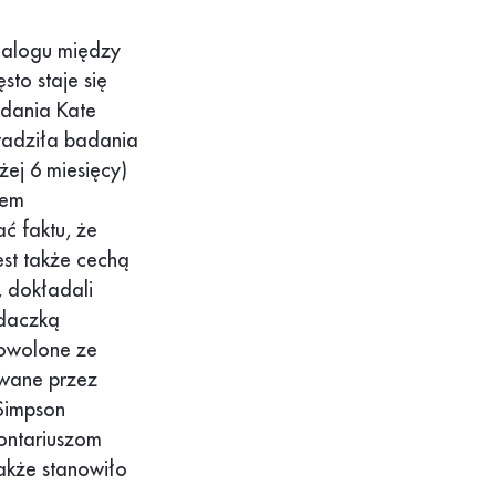
dialogu między
sto staje się
adania Kate
wadziła badania
żej 6 miesięcy)
nem
ć faktu, że
est także cechą
 dokładali
adaczką
dowolone ze
owane przez
Simpson
lontariuszom
akże stanowiło