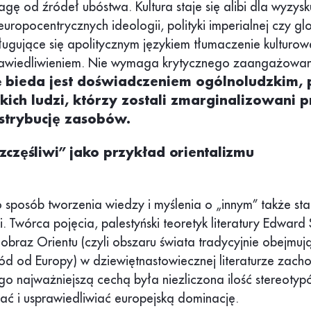
ę od źródeł ubóstwa. Kultura staje się alibi dla wyzysk
europocentrycznych ideologii, polityki imperialnej czy g
ługujące się apolitycznym językiem tłumaczenie kulturowe
awiedliwieniem. Nie wymaga krytycznego zaangażowa
e
bieda jest doświadczeniem ogólnoludzkim,
kich ludzi, którzy zostali zmarginalizowani p
strybucję zasobów.
szczęśliwi” jako przykład orientalizmu
o sposób tworzenia wiedzy i myślenia o „innym” także s
ki. Twórca pojęcia, palestyński teoretyk literatury Edward 
obraz Orientu (czyli obszaru świata tradycyjnie obejmuj
ód od Europy) w dziewiętnastowiecznej literaturze zacho
go najważniejszą cechą była niezliczona ilość stereoty
mać i usprawiedliwiać europejską dominację.