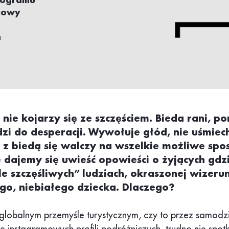
programu
jowy
h
nie kojarzy się ze szczęściem. Bieda rani, po
zi do desperacji. Wywołuje głód, nie uśmiec
a z biedą się walczy na wszelkie możliwe spo
 dajemy się uwieść opowieści o żyjących gdz
le szczęśliwych” ludziach, okraszonej wizeru
go, niebiałego dziecka. Dlaczego?
globalnym przemyśle turystycznym, czy to przez samodz