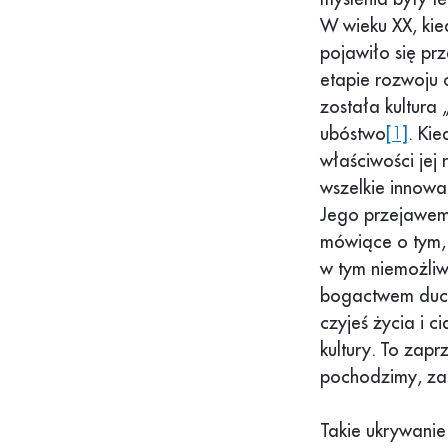
W wieku XX, kie
pojawiło się prz
etapie rozwoju 
została kultura 
ubóstwo
[1]
. Ki
właściwości jej 
wszelkie innowa
Jego przejawem 
mówiące o tym, 
w tym niemożli
bogactwem duch
czyjeś życia i 
kultury. To zapr
pochodzimy, zas
Takie ukrywanie