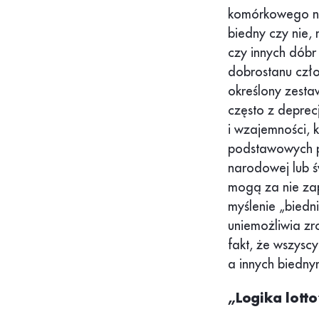
komórkowego ni
biedny czy nie,
czy innych dób
dobrostanu czło
określony zesta
często z deprec
i wzajemności, 
podstawowych po
narodowej lub ś
mogą za nie zap
myślenie „biedni
uniemożliwia zr
fakt, że wszysc
a innych biedny
„Logika lotto