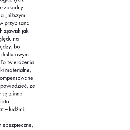
bezzasadny,
na „niższym
tw przypisana
h zjawisk jak
zględu na
nędzy, bo
m kulturowym.
To twierdzenia
ki materialne,
ekompensowane
powiedzieć, że
 są z innej
wiata
t – ludźmi.
 niebezpieczne,