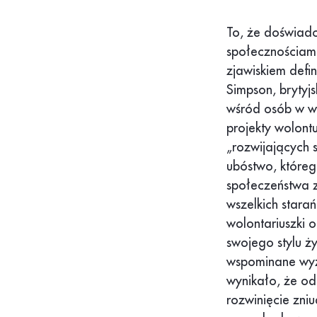
To, że doświadc
społecznościami
zjawiskiem defi
Simpson, brytyj
wśród osób w wi
projekty wolont
„rozwijających s
ubóstwo, któreg
społeczeństwa 
wszelkich stara
wolontariuszki 
swojego stylu ż
wspominane wyż
wynikało, że od
rozwinięcie zni