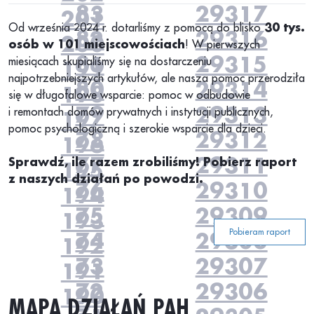
83
29317
201
Od września 2024 r. dotarliśmy z pomocą do blisko
30 tys.
82
29316
200
osób w 101 miejscowościach
! W pierwszych
81
29315
miesiącach skupialiśmy się na dostarczeniu
199
najpotrzebniejszych artykułów, ale nasza pomoc przerodziła
80
29314
198
się w długofalowe wsparcie: pomoc w odbudowie
79
29313
i remontach domów prywatnych i instytucji publicznych,
197
pomoc psychologiczną i szerokie wsparcie dla dzieci.
78
29312
196
77
29311
Sprawdź, ile razem zrobiliśmy!
Pobierz raport
195
z naszych działań po powodzi.
76
29310
194
75
29309
193
Pobieram raport
74
29308
192
73
29307
191
72
29306
190
MAPA DZIAŁAŃ PAH