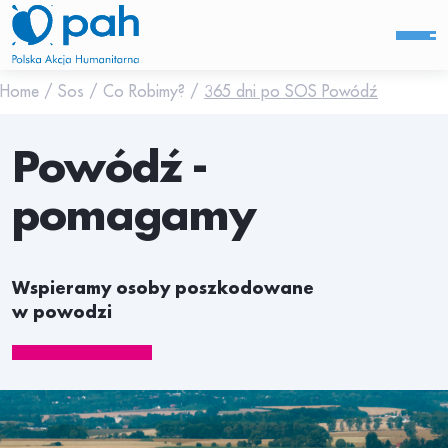
Home
/
Sos
/
Co Robimy?
/
365 dni po SOS Powódź
Powódź -
pomagamy
Wspieramy osoby poszkodowane
w powodzi