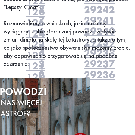
127
“Lepszy Klimat”.
8
29242
126
7
29241
125
Rozmawialiśmy o wnioskach, jakie możemy
6
29240
wyciągnąć z ubiegłorocznej powodzi, wpływie
124
zmian klimatu na skalę tej katastrofy, a także o tym,
5
29239
123
co jako społeczeństwo obywatelskie możemy zrobić,
4
29238
122
aby odpowiednio przygotować się na podobne
3
29237
zdarzenia.
121
2
29236
120
119
118
117
116