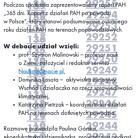
21
29255
139
Podczas spotkania zaprezentowaliśmy raport PAH
20
29254
„
365 dni. Raport z działań PAH po powodzi
138
w Polsce”, który stanowi podsumowanie ostatniego
19
29253
137
roku działań PAH na terenach popowodziowych.
18
29252
136
17
29251
W debacie udział wzięli:
135
prof. Szymon Malinowski – profesor nauk
16
29250
134
o Ziemi, założyciel i redaktor serwisu
15
29249
133
Naukaoklimacie.pl
,
14
29248
Dominika Lasota – aktywistka inicjatywy
132
Wschód i działaczka na rzecz sprawiedliwości
13
29247
131
klimatycznej,
12
29246
130
Katarzyna Pietrzak – koordynatorka działań
11
29245
PAH na terenach dotkniętych powodzią.
129
10
29244
128
Rozmowę prowadziła Paulina Górska,
9
29243
ekoedukatorka i dziennikarka, prowadząca podkast