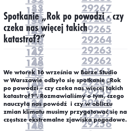
33
29267
151
Spotkanie „Rok po powodzi - czy
32
29266
150
czeka nas więcej takich
31
29265
149
katastrof?”
30
29264
148
29
29263
147
28
29262
146
27
29261
145
We wtorek 16 września w Barze Studio
26
29260
w Warszawie odbyło się spotkanie
„
Rok
144
po powodzi – czy czeka nas więcej takich
25
29259
143
katastrof?”. Rozmawialiśmy o tym, c
zego
24
29258
142
nauczyła nas powódź i czy w obliczu
23
29257
zmian klimatu musimy przygotować się na
141
częstsze ekstremalne zjawiska pogodowe.
22
29256
140