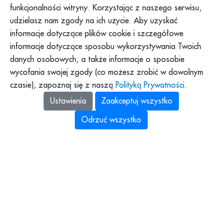
Konteksty PAH
Składanie skarg
funkcjonalności witryny. Korzystając z naszego serwisu,
udzielasz nam zgody na ich użycie. Aby uzyskać
Klub PAH
Dokumenty
informacje dotyczące plików cookie i szczegółowe
Program Pajacyk
Praca w PAH
informacje dotyczące sposobu wykorzystywania Twoich
Platforma DOM
Dla mediów
danych osobowych, a także informacje o sposobie
Platforma Pomagamy
wycofania swojej zgody (co możesz zrobić w dowolnym
Podkast PAH: „Tolerancja
to za mało”
czasie), zapoznaj się z naszą
Polityką Prywatności
.
Zbiórki Siepomaga
Ustawienia
Zaakceptuj wszystko
Odrzuć wszystko
Polska Akcja Humanitarna z siedzibą
w Warszawie (00-145, al. Solidarności 78A),
identyfikująca się numerami: NIP: 525-14-41-253,
REGON: 010849302 i KRS: 0000136833