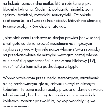
na hidżab, samodzielna matka, która robi karierę jako
blogerka kulinarna. Studentki, policjantki, singielki, żony,
sędziny, feministki, rozwódki, nauczycielki. Członkinie
społeczności, a równocześnie kobiety, których nie słuchają
te same osoby, które chcą je ratować.
„Islamofobiczna i rasistowska skrajna prawica jest w każdej
chwili gotowa demonizować muzułmańskich mężczyzn
i wykorzystywać w tym celu nasze własne słowa i sposoby
na przeciwstawianie się mizoginii wewnątrz naszej własnej,
muzułmańskiej społeczności” pisze Mona Eltahawy [19],
muzułmańska feministka pochodząca z Egiptu.
Wbrew powielanym przez media stereotypom, muzułmanki
nie są pozbawionymi głosu, cichymi i niewykształconymi
kobietami. Te same media i osoby piszące o islamie utrwalają
taki wizerunek, bardzo często mówiąc o muzułmańskich
kobietach, zamiast pozwolić im, by wypowiadały się we
własnym imieniu.