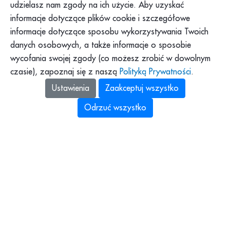
udzielasz nam zgody na ich użycie. Aby uzyskać
Klub PAH
Dokumenty
informacje dotyczące plików cookie i szczegółowe
Program Pajacyk
Praca w PAH
informacje dotyczące sposobu wykorzystywania Twoich
Platforma DOM
Dla mediów
danych osobowych, a także informacje o sposobie
Platforma Pomagamy
wycofania swojej zgody (co możesz zrobić w dowolnym
Podkast PAH: „Tolerancja
to za mało”
czasie), zapoznaj się z naszą
Polityką Prywatności
.
Zbiórki Siepomaga
Ustawienia
Zaakceptuj wszystko
Odrzuć wszystko
Polska Akcja Humanitarna z siedzibą
w Warszawie (00-145, al. Solidarności 78A),
identyfikująca się numerami: NIP: 525-14-41-253,
REGON: 010849302 i KRS: 0000136833