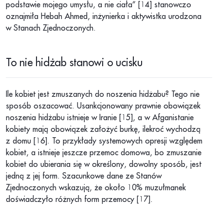
podstawie mojego umysłu, a nie ciała” [14] stanowczo
oznajmiła Hebah Ahmed, inżynierka i aktywistka urodzona
w Stanach Zjednoczonych.
To nie hidżab stanowi o ucisku
Ile kobiet jest zmuszanych do noszenia hidżabu? Tego nie
sposób oszacować. Usankcjonowany prawnie obowiązek
noszenia hidżabu istnieje w Iranie [15], a w Afganistanie
kobiety mają obowiązek założyć burkę, ilekroć wychodzą
z domu [16]. To przykłady systemowych opresji względem
kobiet, a istnieje jeszcze przemoc domowa, bo zmuszanie
kobiet do ubierania się w określony, dowolny sposób, jest
jedną z jej form. Szacunkowe dane ze Stanów
Zjednoczonych wskazują, że około 10% muzułmanek
doświadczyło różnych form przemocy [17].