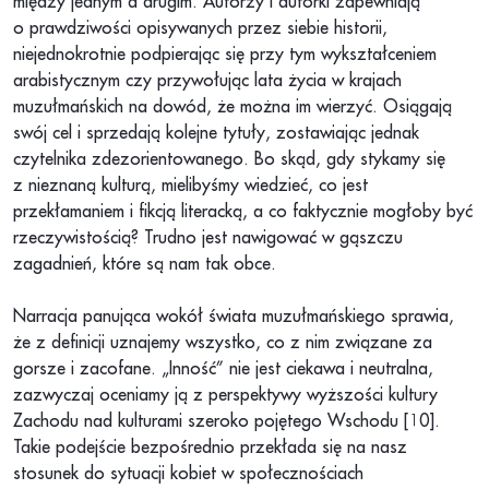
między jednym a drugim. Autorzy i autorki zapewniają
o prawdziwości opisywanych przez siebie historii,
niejednokrotnie podpierając się przy tym wykształceniem
arabistycznym czy przywołując lata życia w krajach
muzułmańskich na dowód, że można im wierzyć. Osiągają
swój cel i sprzedają kolejne tytuły, zostawiając jednak
czytelnika zdezorientowanego. Bo skąd, gdy stykamy się
z nieznaną kulturą, mielibyśmy wiedzieć, co jest
przekłamaniem i fikcją literacką, a co faktycznie mogłoby być
rzeczywistością? Trudno jest nawigować w gąszczu
zagadnień, które są nam tak obce.
Narracja panująca wokół świata muzułmańskiego sprawia,
że z definicji uznajemy wszystko, co z nim związane za
gorsze i zacofane. „Inność” nie jest ciekawa i neutralna,
zazwyczaj oceniamy ją z perspektywy wyższości kultury
Zachodu nad kulturami szeroko pojętego Wschodu [10].
Takie podejście bezpośrednio przekłada się na nasz
stosunek do sytuacji kobiet w społecznościach