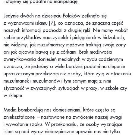
i stajemy się podatni na manipulację.
Jedynie dwóch na dziesięciu Polaków zetknęło się
z wyznawcami islamu [7], co oznacza, że znaczna część
naszych informacji pochodzi z drugiej ręki. Nie mamy wokół
siebie przykładów nauczycielek i pielęgniarek w hidżabach,
nie widzimy, jak muzułmańscy mężowie traktują swoje żony
ani jak ojcowie bawią się z córkami. Brak możliwości
zweryfikowania doniesień medialnych w życiu codziennym
oznacza, że jesteśmy o wiele bardziej podatni na uleganie
uproszczonym przekazom niż osoby, które żyją w otoczeniu
muzułmanek i muzułmanów i tym samym mają z nimi
styczność w zwyczajnych sytuacjach w pracy, w szkole czy
w sklepie.
Media bombardują nas doniesieniami, które często są
zniekształcone —nastawione na zwrócenie naszej uwagi
i wywołanie szoku. W przekonaniu, że osoby wyznające
islam są nad wyraz niebezpieczne upewnia nas nie tylko