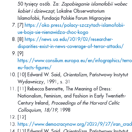
50 tysięcy osób. Za:
Zapobieganie islamofobii wobec
kobiet i dziewcząt
, Lokalne Obserwatorium
Islamofobii, Fundacja Polskie Forum Migracyjne
[7]
https://oko.press/polacy-szczytach-islamofobii-
ue-boja-sie-nienawidza-choc-kogo
[8]
https://news.ua.edu/2019/02/researcher-
disparities-exist-in-news-coverage-of-terror-attacks/
[9]
https://www.consilium.europa.eu/en/infographics/terro
eu-facts-figures/
[10] Edward W. Said,
Orientalizm
, Państwowy Instytut
Wydawniczy, 1991, s. 31
[11] Rebecca Bennette, The Meaning of Dress:
Nationalism, Feminism, and Fashion in Early Twentieth-
Century Ireland,
Proceedings of the Harvard Celtic
Colloquium
,
18/19,
1998
[12]
https://www.democracynow.org/2022/9/27/iran_crack
[13] Edward W. Said,
Orientalizm
, Państwowy Instytut