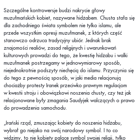
Szczególne kontrowersje budzi nakrycie głowy
muzułmańskich kobiet, nazywane hidżabem. Chusta stała się
dla zachodniego świata symbolem nie tylko islamu, ale
przede wszystkim opresji muzułmanek, z których część
stanowczo odrzuca tradycyjny ubiór. Jednak brak
znajomości realiów, zasad religijnych i uwarunkowań
kulturowych prowadzi do tego, że kwestię hidżabu i walki
muzułmanek postrzegamy w jednowymiarowy sposób,
niejednokrotnie podszyty niechęcią do islamu. Przyczynia się
do tego z pewnością sposób, w jaki media relacjonują
chociażby protesty Iranek przeciwko prawnym regulacjom
w kwestii stroju i obowiązkowi noszenia chusty, czy też jak
relacjonowane były zmagania Saudyjek walczących o prawo
do prowadzenia samochodu.
„Irański rząd, zmuszając kobiety do noszenia hidżabu,
wybrał go niejako na swój narodowy symbol. I to co
widzimy, to nie kobiety palące symbol swojej religii, tylko