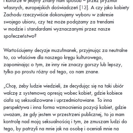
i kulturze w jedyny znany nam sposób – przez pryzmat
własnych, europejskich doświadczeń [13]. A czy jako kobiety
Zachodu rzeczywiście dokonujemy wyboru w zakresie
swojego ubioru, czy też może podążamy za trendami
w modzie i standardami wyznaczanymi przez nasze
społeczeństwo?
Wartościujemy decyzje muzułmanek, przyjmując za neutralne
to, co właściwe dla naszego kręgu kulturowego,
zapominając o tym, że inny nie znaczy gorszy lub lepszy,
tylko po prostu różny od tego, co nam znane.
„Chcę, żeby ludzie wiedzieli, że decydując się na taki ubiór
walczę z systemową opresją wobec kobiet, gdzie kobiece
ciała są seksualizowane i uprzedmiotowiane. To inna
perspektywa i inna forma wzmocnienia pozycji kobiet, gdzie
uważam, że gdy jestem w przestrzeni publicznej, to ja mam
kontrolę nad moją seksualnością i tym, że zmuszam ludzi do
tego, by patrzyli na mnie jak na osobę i oceniali mnie na