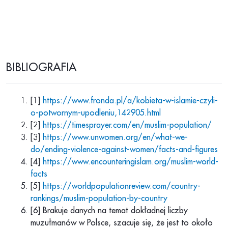
BIBLIOGRAFIA
[1]
https://www.fronda.pl/a/kobieta-w-islamie-czyli-
o-potwornym-upodleniu,142905.html
[2]
https://timesprayer.com/en/muslim-population/
[3]
https://www.unwomen.org/en/what-we-
do/ending-violence-against-women/facts-and-figures
[4]
https://www.encounteringislam.org/muslim-world-
facts
[5]
https://worldpopulationreview.com/country-
rankings/muslim-population-by-country
[6] Brakuje danych na temat dokładnej liczby
muzułmanów w Polsce, szacuje się, że jest to około