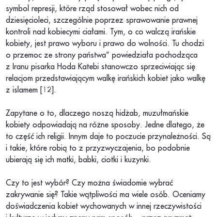
symbol represji, które rząd stosował wobec nich od
dziesięcioleci, szczególnie poprzez sprawowanie prawnej
kontroli nad kobiecymi ciałami. Tym, o co walczą irańskie
kobiety, jest prawo wyboru i prawo do wolności. Tu chodzi
o przemoc ze strony państwa” powiedziała pochodząca
z Iranu pisarka Hoda Katebi stanowczo sprzeciwiając się
relacjom przedstawiającym walkę irańskich kobiet jako walkę
z islamem [12].
Zapytane o to, dlaczego noszą hidżab, muzułmańskie
kobiety odpowiadają na różne sposoby. Jedne dlatego, że
to część ich religii. Innym daje to poczucie przynależności. Są
i takie, które robią to z przyzwyczajenia, bo podobnie
ubierają się ich matki, babki, ciotki i kuzynki.
Czy to jest wybór? Czy można świadomie wybrać
zakrywanie się? Takie wątpliwości ma wiele osób. Oceniamy
doświadczenia kobiet wychowanych w innej rzeczywistości