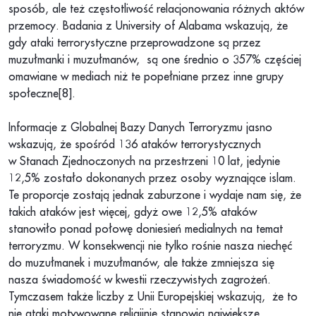
sposób, ale też częstotliwość relacjonowania różnych aktów
przemocy. Badania z University of Alabama wskazują, że
gdy ataki terrorystyczne przeprowadzone są przez
muzułmanki i muzułmanów, są one średnio o 357% częściej
omawiane w mediach niż te popełniane przez inne grupy
społeczne[8].
Informacje z Globalnej Bazy Danych Terroryzmu jasno
wskazują, że spośród 136 ataków terrorystycznych
w Stanach Zjednoczonych na przestrzeni 10 lat, jedynie
12,5% zostało dokonanych przez osoby wyznające islam.
Te proporcje zostają jednak zaburzone i wydaje nam się, że
takich ataków jest więcej, gdyż owe 12,5% ataków
stanowiło ponad połowę doniesień medialnych na temat
terroryzmu. W konsekwencji nie tylko rośnie nasza niechęć
do muzułmanek i muzułmanów, ale także zmniejsza się
nasza świadomość w kwestii rzeczywistych zagrożeń.
Tymczasem także liczby z Unii Europejskiej wskazują, że to
nie ataki motywowane religijnie stanowią największe