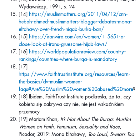
Wydawniczy, 1991, s. 24
[14]
https://muslimmatters.org/2011/04/12/cnn-
hebah-ahmed-muslimmatters-blogger-debates-mona-
eltahawy-over-french-niqab-burka-ban/
[15]
https://iranwire.com/en/women/115651-a-
close-look-at-irans-gruesome-hijab-laws/
[16]
https://worldpopulationreview.com/country-
rankings/countries-where-burqa-is-mandatory
[17]
https://www.faithtrustinstitute.org/resources/learn-
the-basics/dv-muslim-women-
faqs#Are%20Muslim%20women%20abused%20more
?
[18] Ibidem, FaithTrust Institute podkreśla, że to, czy
kobieta się zakrywa czy nie, nie jest wskaźnikiem
przemocy
[19] Mariam Khan,
It’s Not About The Burqa: Muslim
Women on Faith, Feminism, Sexuality and Race
,
Picador, 2019: Mona Eltahawy,
Too Loud, Swears Too