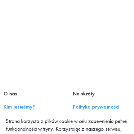
O nas
Na skróty
Kim jesteśmy?
Polityka prywatności
Historia PAH
Regulamin serwisu
Strona korzysta z plików cookie w celu zapewnienia pełnej
Konteksty PAH
Składanie skarg
funkcjonalności witryny. Korzystając z naszego serwisu,