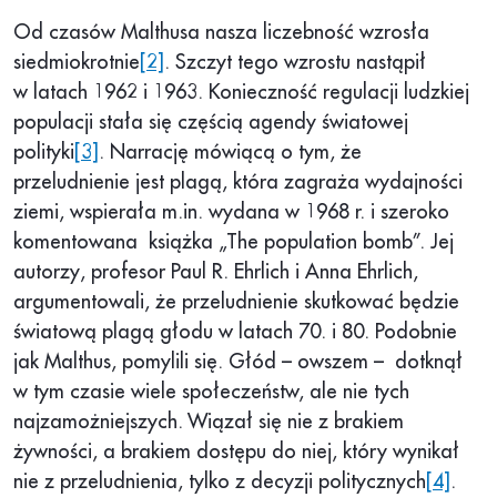
Od czasów Malthusa nasza liczebność wzrosła
siedmiokrotnie
[2]
. Szczyt tego wzrostu nastąpił
w latach 1962 i 1963. Konieczność regulacji ludzkiej
populacji stała się częścią agendy światowej
polityki
[3]
. Narrację mówiącą o tym, że
przeludnienie jest plagą, która zagraża wydajności
ziemi, wspierała m.in. wydana w 1968 r. i szeroko
komentowana książka „The population bomb”. Jej
autorzy, profesor Paul R. Ehrlich i Anna Ehrlich,
argumentowali, że przeludnienie skutkować będzie
światową plagą głodu w latach 70. i 80. Podobnie
jak Malthus, pomylili się. Głód – owszem – dotknął
w tym czasie wiele społeczeństw, ale nie tych
najzamożniejszych. Wiązał się nie z brakiem
żywności, a brakiem dostępu do niej, który wynikał
nie z przeludnienia, tylko z decyzji politycznych
[4]
.