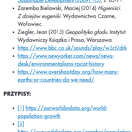
Sustainable Development
(2009) 1(3)
, s. 63-71.
Zaremba Bielawski, Maciej (2014)
Higieniści.
Z dziejów eugeniki
. Wydawnictwo Czarne,
Wołowiec.
Ziegler, Jean (2013)
Geopolityka głodu.
Instytut
Wydawniczy Książka i Prasa, Warszawa.
https://www.bbc.co.uk/sounds/play/w3ct2drk
https://www.newyorker.com/news/news-
desk/environmentalisms-racist-history
https://www.overshootday.org/how-many-
earths-or-countries-do-we-need/
PRZYPISY:
[1]
https://ourworldindata.org/world-
population-growth
[2]