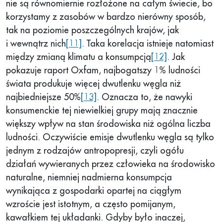
nie są równomiernie rozłożone na całym świecie, bo
korzystamy z zasobów w bardzo nierówny sposób,
tak na poziomie poszczególnych krajów, jak
i wewnątrz nich
[11]
. Taka korelacja istnieje natomiast
między zmianą klimatu a konsumpcją
[12]
. Jak
pokazuje raport Oxfam, najbogatszy 1% ludności
świata produkuje więcej dwutlenku węgla niż
najbiedniejsze 50%
[13]
. Oznacza to, że nawyki
konsumenckie tej niewielkiej grupy mają znacznie
większy wpływ na stan środowiska niż ogólna liczba
ludności. Oczywiście emisje dwutlenku węgla są tylko
jednym z rodzajów antropopresji, czyli ogółu
działań wywieranych przez człowieka na środowisko
naturalne, niemniej nadmierna konsumpcja
wynikająca z gospodarki opartej na ciągłym
wzroście jest istotnym, a często pomijanym,
kawałkiem tej układanki. Gdyby było inaczej,