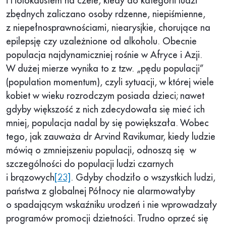
i Holokaustem na czele, kiedy do kategorii ludzi
zbędnych zaliczano osoby rdzenne, niepiśmienne,
z niepełnosprawnościami, niearysjkie, chorujące na
epilepsję czy uzależnione od alkoholu. Obecnie
populacja najdynamiczniej rośnie w Afryce i Azji.
W dużej mierze wynika to z tzw. „pędu populacji”
(population momentum), czyli sytuacji, w której wiele
kobiet w wieku rozrodczym posiada dzieci; nawet
gdyby większość z nich zdecydowała się mieć ich
mniej, populacja nadal by się powiększała. Wobec
tego, jak zauważa dr Arvind Ravikumar, kiedy ludzie
mówią o zmniejszeniu populacji, odnoszą się w
szczególności do populacji ludzi czarnych
i brązowych
[23]
. Gdyby chodziło o wszystkich ludzi,
państwa z globalnej Północy nie alarmowałyby
o spadającym wskaźniku urodzeń i nie wprowadzały
programów promocji dzietności. Trudno oprzeć się