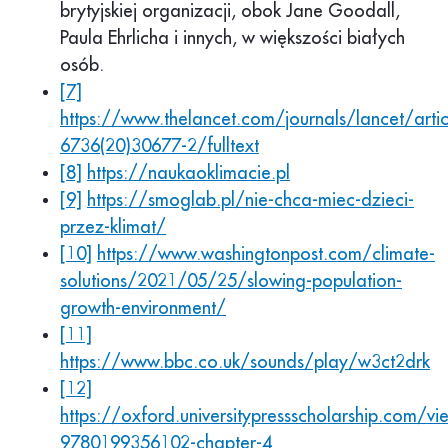
brytyjskiej organizacji, obok Jane Goodall,
Paula Ehrlicha i innych, w większości białych
osób.
[7]
https://www.thelancet.com/journals/lancet/artic
6736(20)30677-2/fulltext
[8]
https://naukaoklimacie.pl
[9]
https://smoglab.pl/nie-chca-miec-dzieci-
przez-klimat/
[10]
https://www.washingtonpost.com/climate-
solutions/2021/05/25/slowing-population-
growth-environment/
[11]
https://www.bbc.co.uk/sounds/play/w3ct2drk
[12]
https://oxford.universitypressscholarship.co
9780199356102-chapter-4