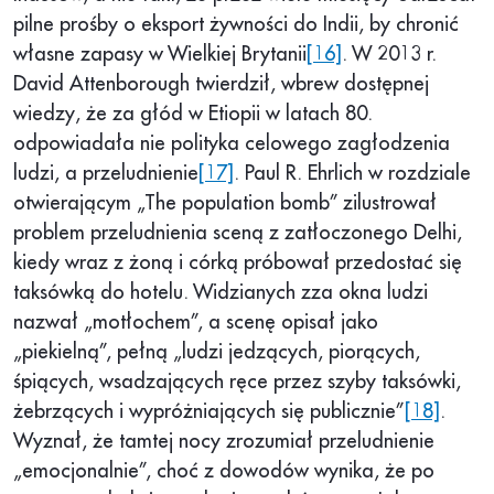
pilne prośby o eksport żywności do Indii, by chronić
własne zapasy w Wielkiej Brytanii
[16]
. W 2013 r.
David Attenborough twierdził, wbrew dostępnej
wiedzy, że za głód w Etiopii w latach 80.
odpowiadała nie polityka celowego zagłodzenia
ludzi, a przeludnienie
[17]
. Paul R. Ehrlich w rozdziale
otwierającym „The population bomb” zilustrował
problem przeludnienia sceną z zatłoczonego Delhi,
kiedy wraz z żoną i córką próbował przedostać się
taksówką do hotelu. Widzianych zza okna ludzi
nazwał „motłochem”, a scenę opisał jako
„piekielną”, pełną „ludzi jedzących, piorących,
śpiących, wsadzających ręce przez szyby taksówki,
żebrzących i wypróżniających się publicznie”
[18]
.
Wyznał, że tamtej nocy zrozumiał przeludnienie
„emocjonalnie”, choć z dowodów wynika, że po