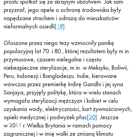
prostu spotkał się ze skrajnym ubóstwem. Jak sam
przyznał, jego apele o ochronę środowiska były
napędzane strachem i odrazą do mieszkańców
nieformalnych osiedli
[19]
.
Głoszone przez niego tezy wzmocniły panikę
populacyjną lat 70. i 80., której rezultatem były m.in.
przymusowe, czasem nielegalne i często
niebezpieczne sterylizacje, m.in. w Meksyku, Boliwii,
Peru, Indonezji i Bangladeszu. Indie, kierowane
wówczas przez premierkę Indirę Gandhi i jej syna
Sanjaya, przyjęły politykę, która w wielu stanach
wymagała sterylizacji mężczyzn i kobiet w celu
uzyskania wody, elektryczności, kart żywnościowych,
opieki medycznej i podwyżek płac
[20]
. Jeszcze
w 2011 r. Wielka Brytania w ramach pomocy
zagranicznej i w imię walki ze zmianą klimatu