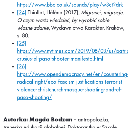
https://www.bbc.co.uk/sounds/play/w3ct2drk
[24]
Thiollet, Hélène (2017),
Migranci, migracje.
O czym warto wiedzieć, by wyrobić sobie
własne zdanie
, Wydawnictwo Karakter, Kraków,
s. 80.
[25]
https://www.nytimes.com/2019/08/03/us/patri
crusius-el-paso-shooter-manifesto.html
[26]
https://www.opendemocracy.net/en/countering
radical-right/eco-fascism-justifications-terrorist-
violence-christchurch-mosque-shooting-and-el-
paso-shooting/
Autorka: Magda Bodzan
– antropolożka,
trenerka edukacji globalnej. Doktorantka w Szkole