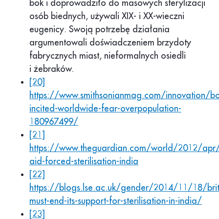
bok i doprowadziło do masowych sterylizacji
osób biednych, używali XIX- i XX-wieczni
eugenicy. Swoją potrzebę działania
argumentowali doświadczeniem brzydoty
fabrycznych miast, nieformalnych osiedli
i żebraków.
[20]
https://www.smithsonianmag.com/innovation/b
incited-worldwide-fear-overpopulation-
180967499/
[21]
https://www.theguardian.com/world/2012/apr
aid-forced-sterilisation-india
[22]
https://blogs.lse.ac.uk/gender/2014/11/18/brit
must-end-its-support-for-sterilisation-in-india/
[23]