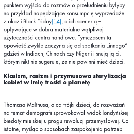
punktem wyjścia do rozmów o przeludnieniu byłyby
na przykład napędzające konsumpcję wyprzedaże
z okazji Black Friday
[14]
, a ich scenerią –
opływające w dobra materialne wątpliwej
użyteczności centra handlowe. Tymczasem ta
opowieść zwykle zaczyna się od spotkania „innego”
gdzieś w Indiach, Chinach czy Nigerii i snują ją ci,
którym nikt nie sugeruje, że nie powinni mieć dzieci.
Klasizm, rasizm i przymusowa sterylizacja
kobiet w imię troski o planetę
Thomasa Malthusa, ojca trójki dzieci, do rozważań
na temat demografii sprowokował widok londyńskiej
biedoty miejskiej u progu rewolucji przemysłowej. Co
istotne, myśląc o sposobach zaspokojenia potrzeb