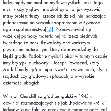
ludzi, nigdy nie miał na myśli wszystkich ludzi. Jego
myśli krążyły głównie wokół pytania, jak wyżywić
masy proletariuszy i rzesze ich dzieci, nie narażając
jednocześnie na szwank zaopatrzenia w żywność
ogółu społeczeństwa
[15]
. Przeciwstawiał się
wszelkiej pomocy materialnej na rzecz biednych,
twierdząc że poskutkowałaby ona większym
przyrostem naturalnym, który doprowadziłby do
klęski głodu. Podobnie myślał i pisał w tamtym czasie
inny brytyjski duchowny – Joseph Townsend, który
źródeł biedy i głodu upatrywał nie w wojnach, złych
rządach czy głodowych płacach, a w wysokiej
dzietności ubogich.
Winston Churchill za głód bengalski w 1943 r.
obwiniał rozmnażających się jak „hodowlane króliki”
Indusów, a nie fakt, że przez wiele miesięcy odrzucał