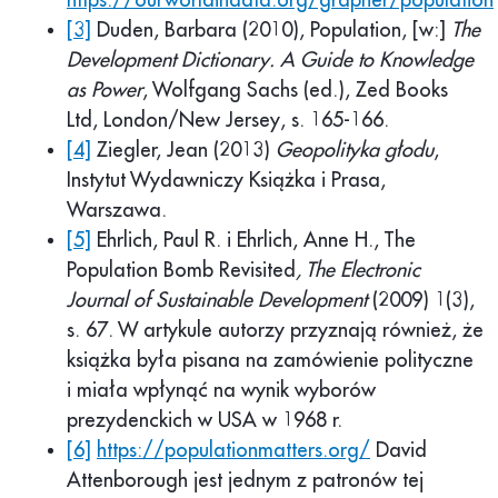
https://ourworldindata.org/grapher/population
[3]
Duden, Barbara (2010), Population, [w:]
The
Development Dictionary. A Guide to Knowledge
as Power
, Wolfgang Sachs (ed.), Zed Books
Ltd, London/New Jersey, s. 165-166.
[4]
Ziegler, Jean (2013)
Geopolityka głodu
,
Instytut Wydawniczy Książka i Prasa,
Warszawa.
[5]
Ehrlich, Paul R. i Ehrlich, Anne H., The
Population Bomb Revisited
, The Electronic
Journal of Sustainable Development
(2009) 1(3),
s. 67. W artykule autorzy przyznają również, że
książka była pisana na zamówienie polityczne
i miała wpłynąć na wynik wyborów
prezydenckich w USA w 1968 r.
[6]
https://populationmatters.org/
David
Attenborough jest jednym z patronów tej