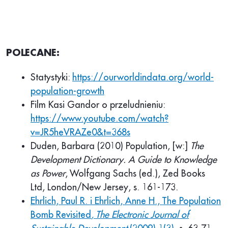
POLECANE:
Statystyki:
https://ourworldindata.org/world-
population-growth
Film Kasi Gandor o przeludnieniu:
https://www.youtube.com/watch?
v=JR5heVRAZe0&t=368s
Duden, Barbara (2010) Population, [w:]
The
Development Dictionary. A Guide to Knowledge
as Power
, Wolfgang Sachs (ed.), Zed Books
Ltd, London/New Jersey, s. 161-173.
Ehrlich, Paul R. i Ehrlich, Anne H., The Population
Bomb Revisited
, The Electronic Journal of