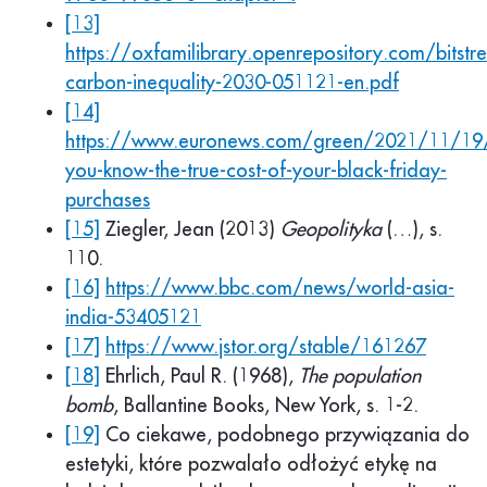
[13]
https://oxfamilibrary.openrepository.com/bit
carbon-inequality-2030-051121-en.pdf
[14]
https://www.euronews.com/green/2021/11/19
you-know-the-true-cost-of-your-black-friday-
purchases
[15]
Ziegler, Jean (2013)
Geopolityka
(…), s.
110.
[16]
https://www.bbc.com/news/world-asia-
india-53405121
[17]
https://www.jstor.org/stable/161267
[18]
Ehrlich, Paul R. (1968),
The population
bomb
, Ballantine Books, New York, s. 1-2.
[19]
Co ciekawe, podobnego przywiązania do
estetyki, które pozwalało odłożyć etykę na