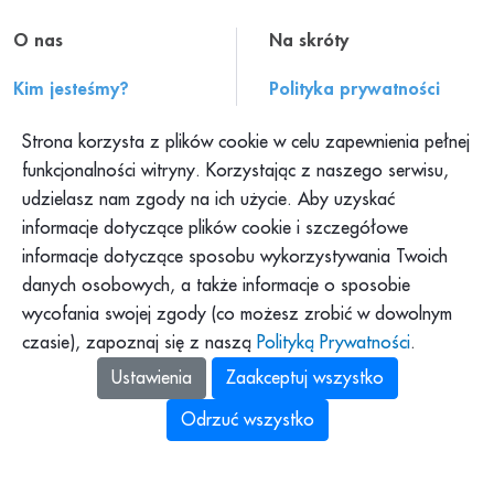
O nas
Na skróty
Kim jesteśmy?
Polityka prywatności
Historia PAH
Regulamin serwisu
Strona korzysta z plików cookie w celu zapewnienia pełnej
Konteksty PAH
Składanie skarg
funkcjonalności witryny. Korzystając z naszego serwisu,
udzielasz nam zgody na ich użycie. Aby uzyskać
Klub PAH
Dokumenty
informacje dotyczące plików cookie i szczegółowe
Program Pajacyk
Praca w PAH
informacje dotyczące sposobu wykorzystywania Twoich
Platforma DOM
Dla mediów
danych osobowych, a także informacje o sposobie
Platforma Pomagamy
wycofania swojej zgody (co możesz zrobić w dowolnym
Podkast PAH: „Tolerancja
to za mało”
czasie), zapoznaj się z naszą
Polityką Prywatności
.
Zbiórki Siepomaga
Ustawienia
Zaakceptuj wszystko
Odrzuć wszystko