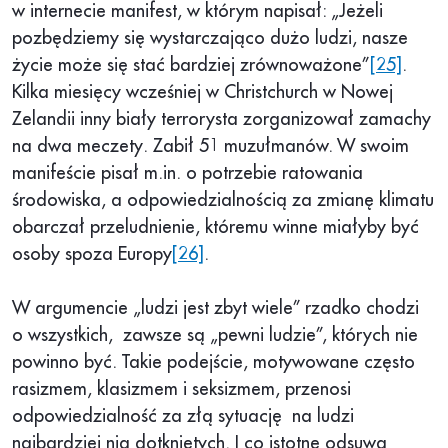
w internecie manifest, w którym napisał: „Jeżeli
pozbędziemy się wystarczająco dużo ludzi, nasze
życie może się stać bardziej zrównoważone”
[25]
.
Kilka miesięcy wcześniej w Christchurch w Nowej
Zelandii inny biały terrorysta zorganizował zamachy
na dwa meczety. Zabił 51 muzułmanów. W swoim
manifeście pisał m.in. o potrzebie ratowania
środowiska, a odpowiedzialnością za zmianę klimatu
obarczał przeludnienie, któremu winne miałyby być
osoby spoza Europy
[26]
.
W argumencie „ludzi jest zbyt wiele” rzadko chodzi
o wszystkich, zawsze są „pewni ludzie”, których nie
powinno być. Takie podejście, motywowane często
rasizmem, klasizmem i seksizmem, przenosi
odpowiedzialność za złą sytuację na ludzi
najbardziej nią dotkniętych. I co istotne odsuwa