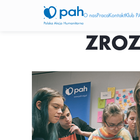
O nas
Praca
Kontakt
Klub P
ZROZ