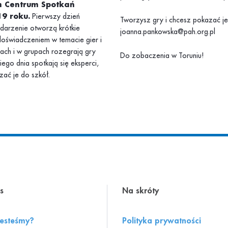
m Centrum Spotkań
19 roku.
Pierwszy dzień
Tworzysz gry i chcesz pokazać je 
ydarzenie otworzą krótkie
joanna.pankowska@pah.org.pl
doświadczeniem w temacie gier i
tach i w grupach rozegrają gry
Do zobaczenia w Toruniu!
go dnia spotkają się eksperci,
zać je do szkół.
s
Na skróty
jesteśmy?
Polityka prywatności