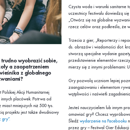
Czysta woda i warunki sanitarne
uczestnicy festiwalu dowiedzą si
„Otwórz się na globalne wyzwania
rzecz celów oraz podkreśla, że w
Trzecia z gier, „Reporterzy i rep
ds. obrazów i wiadomości dot. kra
stworzą specjalne wydanie gazety
 trudno wyobrazić sobie,
przedstawienie elementów rzeczyw
zkoły a zaopatrzeniem
mierzy się z innymi problemami: U
wieśnika z globalnego
yzwaniami?
Gry pozwolą uczniom lepiej pozn
zaangażowaniu i elementom rywali
 Polskiej Akcji Humanitarnej
wątpliwości i naświetli zagadnien
 i innych placówek. Potrwa od
 miast mniejszych niż 500 tys.
Jesteś nauczycielem lub innym pra
ią projektu jest także dwudniowy
omawiać gry? Chcesz wypróbować
 gry”.
Śledź
wydarzenie na Facebooku
n
przez gry – Festiwal Gier Edukacji