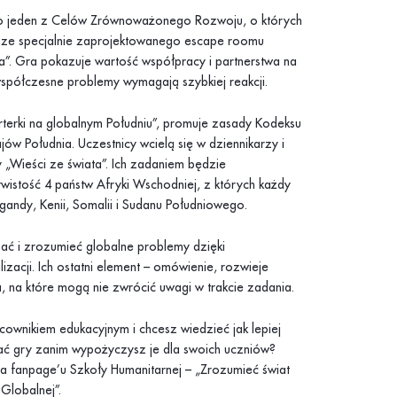
 to jeden z Celów Zrównoważonego Rozwoju, o których
ę ze specjalnie zaprojektowanego escape roomu
”. Gra pokazuje wartość współpracy i partnerstwa na
spółczesne problemy wymagają szybkiej reakcji.
orterki na globalnym Południu”, promuje zasady Kodeksu
jów Południa. Uczestnicy wcielą się w dziennikarzy i
 „Wieści ze świata”. Ich zadaniem będzie
istość 4 państw Afryki Wschodniej, z których każdy
gandy, Kenii, Somalii i Sudanu Południowego.
ać i zrozumieć globalne problemy dzięki
zacji. Ich ostatni element – omówienie, rozwieje
ia, na które mogą nie zwrócić uwagi w trakcie zadania.
cownikiem edukacyjnym i chcesz wiedzieć jak lepiej
 gry zanim wypożyczysz je dla swoich uczniów?
a fanpage’u Szkoły Humanitarnej – „Zrozumieć świat
 Globalnej”.