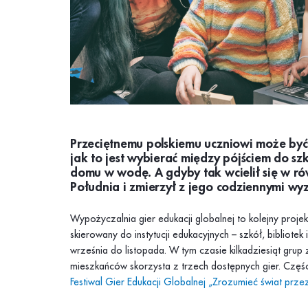
Przeciętnemu polskiemu uczniowi może być
jak to jest wybierać między pójściem do s
domu w wodę. A gdyby tak wcielił się w ró
Południa i zmierzył z jego codziennymi w
Wypożyczalnia gier edukacji globalnej to kolejny projekt
skierowany do instytucji edukacyjnych – szkół, bibliotek
września do listopada. W tym czasie kilkadziesiąt grup z
mieszkańców skorzysta z trzech dostępnych gier. Częśc
Festiwal Gier Edukacji Globalnej „Zrozumieć świat przez