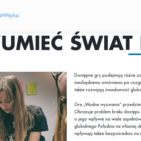
AH
Wpłać
UMIEĆ ŚWIAT 
Dostępne gry podejmują różne zag
niezbędnemu omówieniu po rozgry
także rozwijają świadomość globa
Gra „Wodne wyzwania” przedstawi
Obrazuje problem braku dostępu 
o jego wpływie na wiele aspektów
globalnego Południa na własnej s
wpływają także bezpośrednio na m