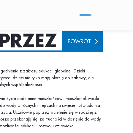
PRZEZ GRY
POWRÓT
adnienia z zakresu edukacji globalnej. Dzięki
wce, dzieci nie tylko mają okazję do zabawy, ale
lnych współzależności.
a życie codzienne mieszkańców i mieszkanek wioski.
do wody w różnych miejscach na świecie i uświadamia
 życia. Uczniowie poprzez wcielenie się w rodzinę z
kórze przekonają się, że trudności w dostępie do wody
ożliwości edukacji i rozwoju człowieka.