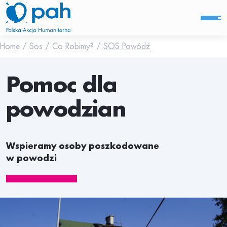
Home
/
Sos
/
Co Robimy?
/
SOS Powódź
Pomoc dla
powodzian
Wspieramy osoby poszkodowane
w powodzi