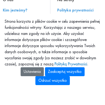
O nas
Na skróty
Kim jesteśmy?
Polityka prywatności
Historia PAH
Regulamin serwisu
Strona korzysta z plików cookie w celu zapewnienia pełnej
Konteksty PAH
Składanie skarg
funkcjonalności witryny. Korzystając z naszego serwisu,
udzielasz nam zgody na ich użycie. Aby uzyskać
Klub PAH
Dokumenty
informacje dotyczące plików cookie i szczegółowe
Program Pajacyk
Praca w PAH
informacje dotyczące sposobu wykorzystywania Twoich
Platforma DOM
Dla mediów
danych osobowych, a także informacje o sposobie
Platforma Pomagamy
wycofania swojej zgody (co możesz zrobić w dowolnym
Podkast PAH: „Tolerancja
to za mało”
czasie), zapoznaj się z naszą
Polityką Prywatności
.
Zbiórki Siepomaga
Ustawienia
Zaakceptuj wszystko
Odrzuć wszystko
Polska Akcja Humanitarna z siedzibą