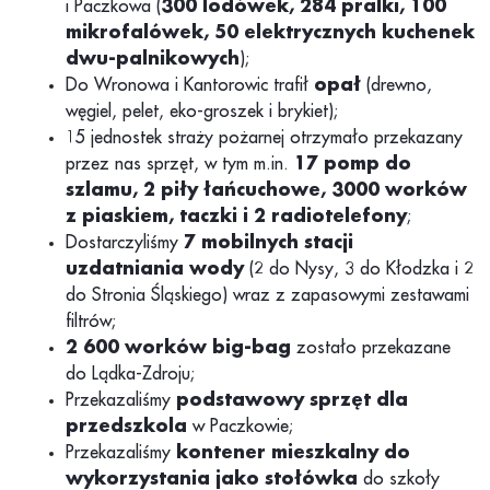
i Paczkowa (
300 lodówek, 284 pralki, 100
mikrofalówek, 50 elektrycznych kuchenek
dwu-palnikowych
);
Do Wronowa i Kantorowic trafił
opał
(drewno,
węgiel, pelet, eko-groszek i brykiet);
15 jednostek straży pożarnej otrzymało przekazany
przez nas sprzęt, w tym m.in.
17 pomp do
szlamu, 2 piły łańcuchowe, 3000 worków
z piaskiem, taczki i 2 radiotelefony
;
Dostarczyliśmy
7 mobilnych stacji
uzdatniania wody
(2 do Nysy, 3 do Kłodzka i 2
do Stronia Śląskiego) wraz z zapasowymi zestawami
filtrów;
2 600 worków big-bag
zostało przekazane
do Lądka-Zdroju;
Przekazaliśmy
podstawowy sprzęt dla
przedszkola
w Paczkowie;
Przekazaliśmy
kontener mieszkalny do
wykorzystania jako stołówka
do szkoły