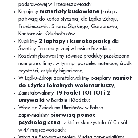
podstawowej w Trzebieszowicach;
Kupujemy
materiały budowlane
(zakupy
potrwają do końca stycznia) dla Lądka-Zdroju,
Trzebieszowic, Stronia Śląskiego, Gorzanowa,
Kantorowic, Głuchołazów;
Kupiliśmy
2 laptopy i kserokopiarkę
dla
Świetlicy Terapeutycznej w Lewinie Brzeskim;
Rozdystrybuowaliśmy również produkty przekazane
nam przez firmy, w tym np. pościele, materace, środki
czystości, artykuły higieniczne;
W Lądku-Zdroju zainstalowaliśmy ocieplany
namiot
do użytku lokalnych wolontariuszy
;
Zainstalowaliśmy
19 toalet TOI TOI i 2
umywalki
w Bardzie i Kłodzku;
Wraz ze Związkiem Ukraińców w Polsce
zapewnialiśmy
pierwszą pomoc
psychologiczną
, z której skorzystało 610 osób
w 47 miejscowościach;
Wraz ze Stowarzyszeniem Mudita zapewnialiśmy