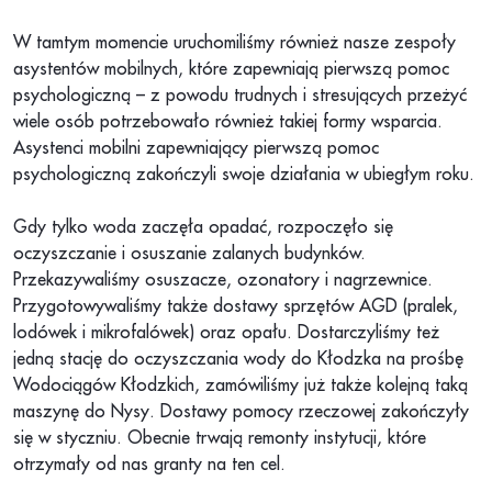
W tamtym momencie uruchomiliśmy również nasze zespoły
asystentów mobilnych, które zapewniają
pierwszą pomoc
psychologiczną
– z powodu trudnych
i
stresujących przeżyć
wiele osób potrzebowało również takiej formy wsparcia.
Asystenci mobilni zapewniający pierwszą pomoc
psychologiczną zakończyli swoje działania w ubiegłym roku.
Gdy tylko woda zaczęła opadać, rozpoczęło się
oczyszczanie i osuszanie zalanych budynków.
Przekazywaliśmy
osuszacze, ozonatory
i
nagrzewnice.
Przygotowywaliśmy także
dostawy sprzętów AGD (pralek,
lodówek
i
mikrofalówek) oraz opału.
Dostarczyliśmy też
jedną stację do oczyszczania wody do Kłodzka na prośbę
Wodociągów Kłodzkich, zamówiliśmy już także kolejną taką
maszynę do Nysy.
Dostawy pomocy rzeczowej zakończyły
się w styczniu. Obecnie trwają remonty instytucji, które
otrzymały od nas granty na ten cel.