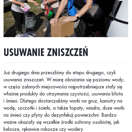
USUWANIE ZNISZCZEŃ
Już
drugiego dnia
przeszliśmy do
etapu drugiego
,
czyli
usuwania zniszczeń
.
W
miarę obniżania się poziomu wody
,
w części zalanych miejscowości najpotrzebniejsze stały się
właśnie
produkty do utrzymania czystości
, usuwania błota
i śmieci.
D
latego d
ostarczaliśmy
worki na gruz,
kanistry na
wodę, szczotki i ścierki, a także łopaty, wiadra,
duże
worki
na śmieci czy płyny do dezynfekcji
powierzchni
.
Bardzo
ważne okazały się wszelkie środki ochrony osobistej, jak
kalosze, rękawice robocze czy wodery.