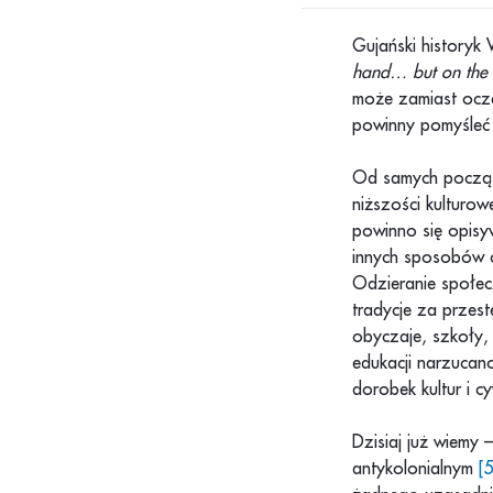
Gujański historyk
hand… but on the 
może zamiast ocze
powinny pomyśleć 
Od samych począt
niższości kulturow
powinno się opisy
innych sposobów op
Odzieranie społec
tradycje za przes
obyczaje, szkoły,
edukacji narzucan
dorobek kultur i c
Dzisiaj już wiemy
antykolonialnym
[5