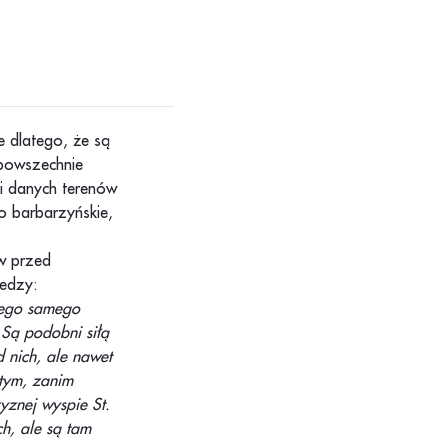
e dlatego, że są
 powszechnie
i danych terenów
o barbarzyńskie,
w przed
iedzy:
 tego samego
 Są podobni siłą
 nich, ale nawet
 tym, zanim
yznej wyspie St.
h, ale są tam