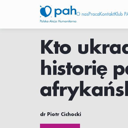
O nas
Praca
Kontakt
Klub P
Kto ukra
historię 
afrykańs
dr Piotr Cichocki