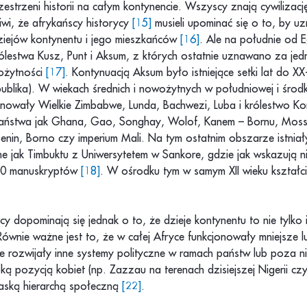
estrzeni historii na całym kontynencie. Wszyscy znają cywilizac
iwi, że afrykańscy historycy
[15]
musieli upominać się o to, by uz
dziejów kontynentu i jego mieszkańców
[16]
. Ale na południe od Eg
rólestwa Kusz, Punt i Aksum, z których ostatnie uznawano za je
ożytności
[17]
. Kontynuacją Aksum było istniejące setki lat do X
epublika). W wiekach średnich i nowożytnych w południowej i środ
onowały Wielkie Zimbabwe, Lunda, Bachwezi, Luba i królestwo K
państwa jak Ghana, Gao, Songhay, Wolof, Kanem – Bornu, Mossi
Benin, Borno czy imperium Mali. Na tym ostatnim obszarze istnia
lne jak Timbuktu z Uniwersytetem w Sankore, gdzie jak wskazują n
0 manuskryptów
[18]
. W ośrodku tym w samym XII wieku kształci
cy dopominają się jednak o to, że dzieje kontynentu to nie tylko
Równie ważne jest to, że w całej Afryce funkcjonowały mniejsze l
e rozwijały inne systemy polityczne w ramach państw lub poza ni
ką pozycją kobiet (np. Zazzau na terenach dzisiejszej Nigerii cz
aską hierarchą społeczną
[22]
.