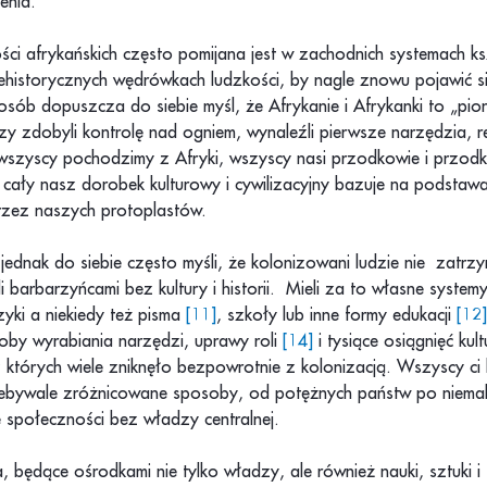
enia.
ści afrykańskich często pomijana jest w zachodnich systemach ks
rehistorycznych wędrówkach ludzkości, by nagle znowu pojawić s
 osób dopuszcza do siebie myśl, że Afrykanie i Afrykanki to „pio
rzy zdobyli kontrolę nad ogniem, wynaleźli pierwsze narzędzia, re
szyscy pochodzimy z Afryki, wszyscy nasi przodkowie i przodkin
cały nasz dorobek kulturowy i cywilizacyjny bazuje na podstaw
zez naszych protoplastów.
dnak do siebie często myśli, że kolonizowani ludzie nie zatrzym
yli barbarzyńcami bez kultury i historii. Mieli za to własne syst
ęzyki a niekiedy też pisma
[11]
, szkoły lub inne formy edukacji
[12]
oby wyrabiania narzędzi, uprawy roli
[14]
i tysiące osiągnięć kul
 z których wiele zniknęło bezpowrotnie z kolonizacją. Wszyscy ci l
iebywale zróżnicowane sposoby, od potężnych państw po niemal
 społeczności bez władzy centralnej.
a, będące ośrodkami nie tylko władzy, ale również nauki, sztuki i 