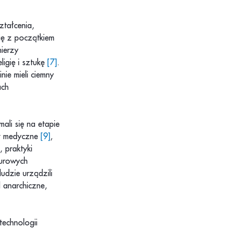
ztałcenia,
ię z początkiem
nierzy
ligię i sztukę
[7]
.
ie mieli ciemny
ach
ali się na etapie
emy medyczne
[9]
,
, praktyki
turowych
udzie urządzili
 anarchiczne,
technologii