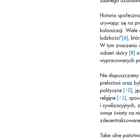
żadnego uzasadni
Historia społeczno
urywając się na p
kolonizacji. Wiele
ludzkości”
[6]
, któ
W tym znaczeniu w
odcień skóry
[8]
a 
wypracowanych pr
Nie dopuszczamy je
prehistorii oraz b
polityczne
[10]
, j
religijne
[13]
, spos
i cywilizacyjnych,
swoje światy na n
zdecentralizowane
Takie silne państw