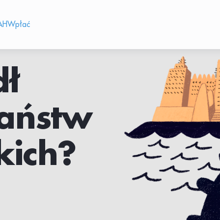
AH
Wpłać
dł
państw
kich?