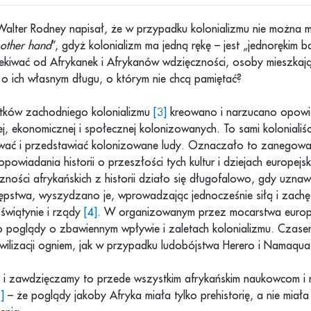
 Walter Rodney napisał, że w przypadku kolonializmu nie można 
other hand
”, gdyż kolonializm ma jedną rękę – jest „jednorękim 
kiwać od Afrykanek i Afrykanów wdzięczności, osoby mieszkają
o ich własnym długu, o którym nie chcą pamiętać?
ków zachodniego kolonializmu
[3]
kreowano i narzucano opowie
ej, ekonomicznej i społecznej kolonizowanych. To sami kolonialiśc
wać i przedstawiać kolonizowane ludy. Oznaczało to zanegowan
owiadania historii o przeszłości tych kultur i dziejach europejski
zności afrykańskich z historii działo się długofalowo, gdy uzna
tępstwa, wyszydzano je, wprowadzając jednocześnie siłą i zachę
 świątynie i rządy
[4]
. W organizowanym przez mocarstwa europe
o poglądy o zbawiennym wpływie i zaletach kolonializmu. Czas
ywilizacji ogniem, jak w przypadku ludobójstwa Herero i Namaqua
 – i zawdzięczamy to przede wszystkim afrykańskim naukowcom 
]
– że poglądy jakoby Afryka miała tylko prehistorię, a nie miała h