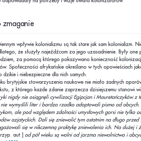
e odpowiadały na potrzeby i wizje świata kolonizatorów.
ko zmaganie
ennym wpływie kolonializmu są tak stare jak sam kolonializm. Ni
dlatego, że służyły najeźdźcom za jego uzasadnienie. Były one
dziem, za pomocą którego pokazywano konieczność kolonizacj
ów. Społeczności afrykańskie określano w tych opowieściach jak
o dzikie i niebezpieczne dla nich samych.
ku brytyjskie stowarzyszenia naukowe nie miało żadnych oporó
kstu, z którego każde zdanie zaprzecza dzisiejszemu stanowi w
yki nigdy nie osiągnęli cywilizacji Egipcjan i Mauretańczyków z
nie wymyślili liter i bardzo rzadko adoptowali pismo od obcych.
zykom, ale pod względem zdolności umysłowych gorsi nie tylko od
dów azjatyckich. Dali się zniewolić tym ostatnim na długo przed
gażowali się w nikczemną praktykę zniewolenia ich. Na dużej i ż
przyp. aut.]
od pół wieku są wolni od jarzma niewolnictwa i obcyc