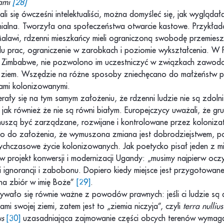
cami
[28]
ali się ówcześni intelektualiści, można domyśleć się, jak wyglądał
onialna. Tworzyła ona społeczeństwa otwarcie kastowe. Przykł
 Malawi, rdzenni mieszkańcy mieli ograniczoną swobodę przemiesz
u prac, ograniczenie w zarobkach i poziomie wykształcenia. W 
ze Zimbabwe, nie pozwolono im uczestniczyć w związkach zawo
 ziem. Wszędzie na różne sposoby zniechęcano do małżeństw 
bami kolonizowanymi.
erały się na tym samym założeniu, że rdzenni ludzie nie są zdol
jak również że nie są równi białym. Europejczycy uważali, że gru
uszą być zarządzane, rozwijane i kontrolowane przez koloniza
to do założenia, że wymuszona zmiana jest dobrodziejstwem, p
otychczasowe życie kolonizowanych. Jak poetycko pisał jeden z m
projekt konwersji i modernizacji Ugandy: „musimy najpierw oczy
i ignorancji i zabobonu. Dopiero kiedy miejsce jest przygotowan
 na zbiór w imię Boże”
[29]
.
ywało się równie ważne z powodów prawnych: jeśli ci ludzie są d
ami swojej ziemi, zatem jest to „ziemia niczyja”, czyli
terra nullius
us
[
30]
uzasadniająca zajmowanie części obcych terenów wymaga