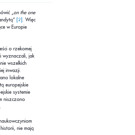
mówić „
on the one
bandytą”
[2]
. Więc
ce w Europie
ści o rzekomej
i wyznaczali, jak
ie wszelkich
ej inwazji.
wano lokalne
tą europejskie
jskie systemie
em niszczono
.
i naukowczyniom
istorii, nie mają