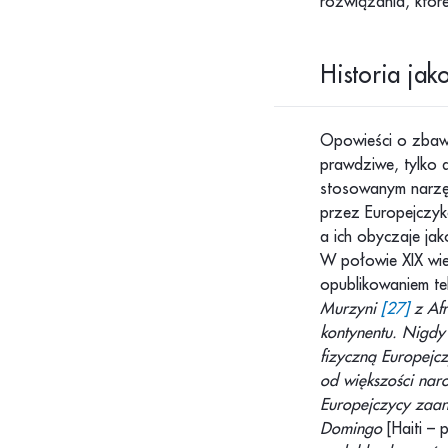
rozwiązania, któr
Historia ja
Opowieści o zbawi
prawdziwe, tylko 
stosowanym narzę
przez Europejczyk
a ich obyczaje jak
W połowie XIX wie
opublikowaniem te
Murzyni
[27]
z Afr
kontynentu. Nigdy 
fizyczną Europejc
od większości naro
Europejczycy zaan
Domingo
[Haiti – 