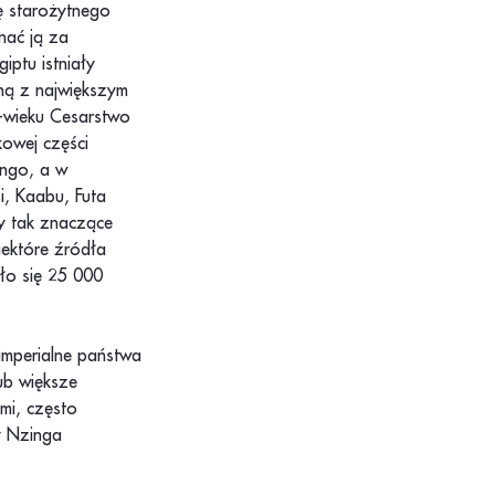
ję starożytnego
nać ją za
iptu istniały
dną z największym
X-wieku Cesarstwo
kowej części
ongo, a w
, Kaabu, Futa
ły tak znaczące
iektóre źródła
ło się 25 000
 imperialne państwa
ub większe
mi, często
y Nzinga