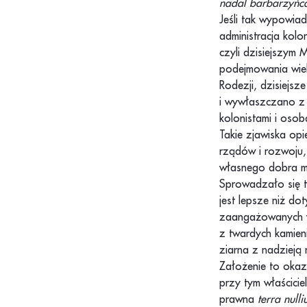
nadal barbarzyń
Jeśli tak wypowiad
administracja kol
czyli dzisiejszym
podejmowania wiel
Rodezji, dzisiejs
i wywłaszczano z
kolonistami i oso
Takie zjawiska opi
rządów i rozwoju, 
własnego dobra m
Sprowadzało się 
jest lepsze niż d
zaangażowanych w 
z twardych kamien
ziarna z nadzieją
Założenie to okaz
przy tym właściciel
prawna
terra nulli