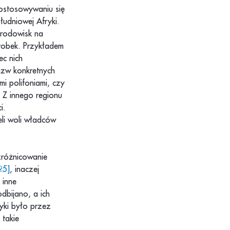
ostosowywaniu się
łudniowej Afryki.
środowisk na
orobek. Przykładem
ec nich
azw konkretnych
i polifoniami, czy
. Z innego regionu
i.
eli woli władców
zróżnicowanie
25]
, inaczej
 inne
dbijano, a ich
yki było przez
takie