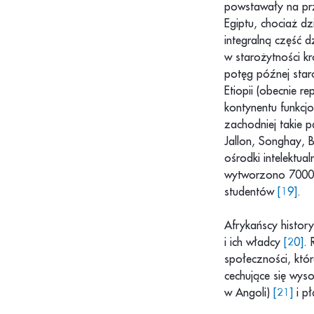
powstawały na prz
Egiptu, chociaż dz
integralną część 
w starożytności k
potęg późnej star
Etiopii (obecnie r
kontynentu funkcj
zachodniej takie 
Jallon, Songhay, 
ośrodki intelektua
wytworzono 7000
studentów
[19]
.
Afrykańscy history
i ich władcy
[20]
. 
społeczności, któr
cechujące się wyso
w Angoli)
[21]
i pł