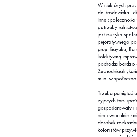
W niektórych prz
do środowiska i db
Inne społeczności
potrzeby rolnictw
jest muzyka społe
pejoratywnego poj
grup: Bayaka, Bamb
kolektywną impro
pochodzi bardzo c
Zachodnioafrykańsc
m.in. w społeczn
Trzeba pamiętać o
żyjących tam społ
gospodarowały i o
nieodwracalnie zm
dorobek rozkradan
kolonistów przyw