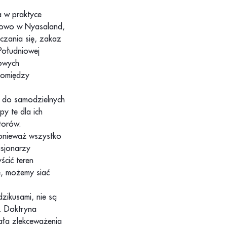
a w praktyce
adowo w Nyasaland,
czania się, zakaz
Południowej
dowych
pomiędzy
ni do samodzielnych
py te dla ich
torów.
onieważ wszystko
isjonarzy
ścić teren
e, możemy siać
zikusami, nie są
. Doktryna
ła zlekceważenia