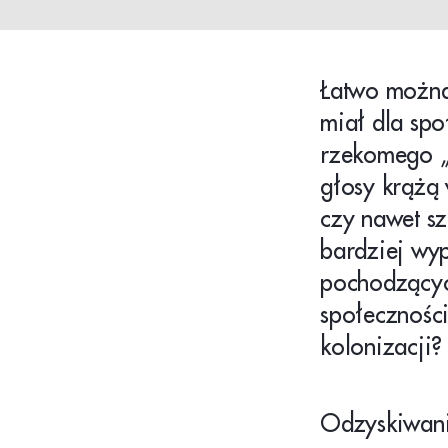
Łatwo można 
miał dla spo
rzekomego „
głosy krążą
czy nawet sz
bardziej wy
pochodzącyc
społeczności
kolonizacji
Odzyskiwanie