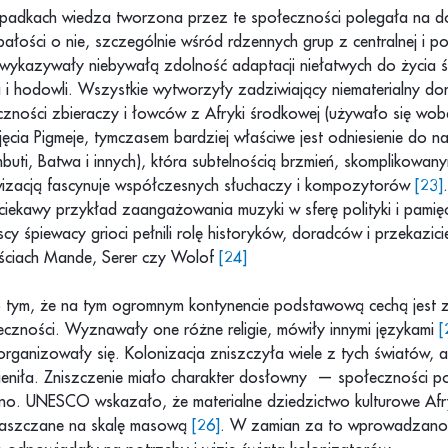
ypadkach wiedza tworzona przez te społeczności polegała na d
ałości o nie, szczególnie wśród rdzennych grup z centralnej i po
 wykazywały niebywałą zdolność adaptacji niełatwych do życia 
a i hodowli. Wszystkie wytworzyły zadziwiający niematerialny d
czności zbieraczy i łowców z Afryki środkowej (używało się wob
ęcia Pigmeje, tymczasem bardziej właściwe jest odniesienie do n
uti, Batwa i innych), która subtelnością brzmień, skomplikowanym
wizacją fascynuje współczesnych słuchaczy i kompozytorów
[23]
iekawy przykład zaangażowania muzyki w sferę polityki i pamięc
y śpiewacy grioci pełnili rolę historyków, doradców i przekazici
ościach Mande, Serer czy Wolof
[24]
 tym, że na tym ogromnym kontynencie podstawową cechą jest 
eczności. Wyznawały one różne religie, mówiły innymi językami
[
rganizowały się. Kolonizacja zniszczyła wiele z tych światów, a
ieniła. Zniszczenie miało charakter dosłowny — społeczności po
o. UNESCO wskazało, że materialne dziedzictwo kulturowe Afr
łaszczane na skalę masową
[26]
. W zamian za to wprowadzano 