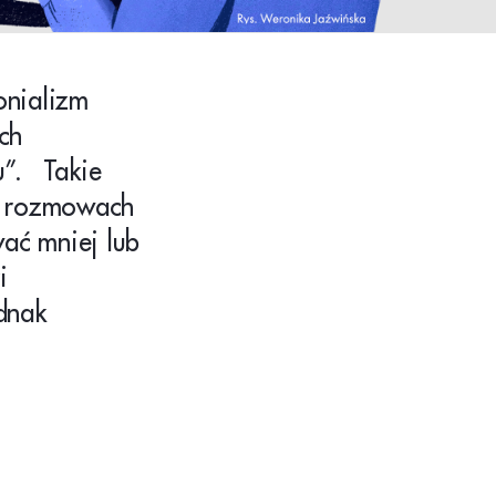
onializm
ch
u”. Takie
h rozmowach
ać mniej lub
i
dnak