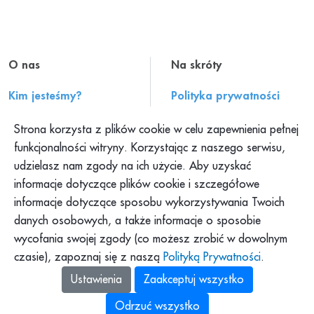
O nas
Na skróty
Kim jesteśmy?
Polityka prywatności
Historia PAH
Regulamin serwisu
Strona korzysta z plików cookie w celu zapewnienia pełnej
Konteksty PAH
Składanie skarg
funkcjonalności witryny. Korzystając z naszego serwisu,
udzielasz nam zgody na ich użycie. Aby uzyskać
Klub PAH
Dokumenty
informacje dotyczące plików cookie i szczegółowe
Program Pajacyk
Praca w PAH
informacje dotyczące sposobu wykorzystywania Twoich
Platforma DOM
Dla mediów
danych osobowych, a także informacje o sposobie
Platforma Pomagamy
wycofania swojej zgody (co możesz zrobić w dowolnym
Podkast PAH: „Tolerancja
to za mało”
czasie), zapoznaj się z naszą
Polityką Prywatności
.
Zbiórki Siepomaga
Ustawienia
Zaakceptuj wszystko
Odrzuć wszystko