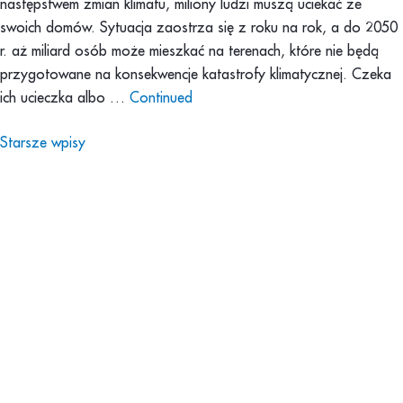
następstwem zmian klimatu, miliony ludzi muszą uciekać ze
swoich domów. Sytuacja zaostrza się z roku na rok, a do 2050
r. aż miliard osób może mieszkać na terenach, które nie będą
przygotowane na konsekwencje katastrofy klimatycznej. Czeka
ich ucieczka albo …
Continued
Nawigacja po wpisach
Starsze wpisy